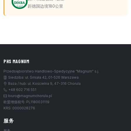
距德国边境180公里
PHS MAGNUM
Przedsiębiorstwo Handlowo-Spedycyjne "Magnum" s.j.
Siedziba: ul. Śmiała 42, 01-526 Warszawa
Baza / hub: ul. Kościelna 9, 47-316 Chorula
+48 602 716 551
biuro@magnumchorula.pl
欧盟增值税号: PL1180031119
KRS: 0000028276
服务
服务