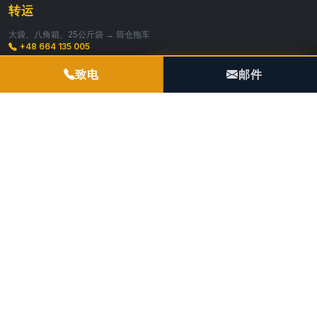
转运
大袋、八角箱、25公斤袋 → 筒仓拖车
+48 664 135 005
POGOTOWIE TECHNICZNE TIR & SILO
TDT检验
致电
邮件
mgr inż. Roland Sobota
+48 504 788 385
运输
+48 602 189 394
备件/仓库
+48 604 800 869
专业门户:
pompydobetonu.pro
spitzer.pl
feldbinder.pl
smiala.com