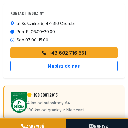
KONTAKT I GODZINY
ul. Kościelna 9, 47-316 Chorula
Pon–Pt 06:00–20:00
Sob 07:00–15:00
+48 602 716 551
Napisz do nas
ISO 9001:2015
4 km od autostrady A4
180 km od granicy z Niemcami
POGOTOWIE TECHNICZNE TIR & SILO
ZADZWOŃ
NAPISZ