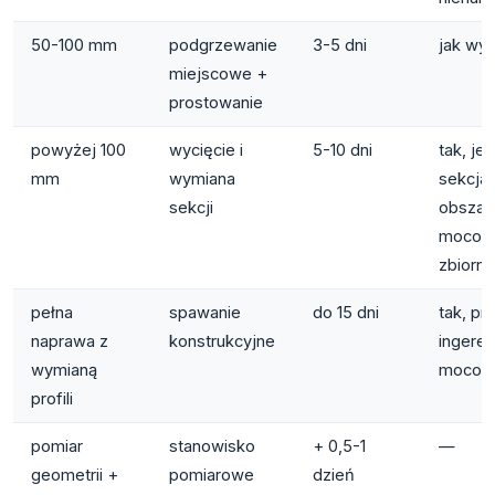
50-100 mm
podgrzewanie
3-5 dni
jak wyż
miejscowe +
prostowanie
powyżej 100
wycięcie i
5-10 dni
tak, jeśl
mm
wymiana
sekcja
sekcji
obszar
mocow
zbiorni
pełna
spawanie
do 15 dni
tak, pr
naprawa z
konstrukcyjne
ingeren
wymianą
mocow
profili
pomiar
stanowisko
+ 0,5-1
—
geometrii +
pomiarowe
dzień