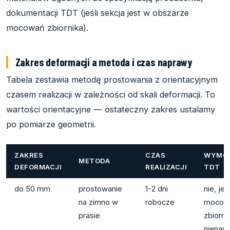
dokumentacji TDT (jeśli sekcja jest w obszarze
mocowań zbiornika).
Zakres deformacji a metoda i czas naprawy
Tabela zestawia metodę prostowania z orientacyjnym
czasem realizacji w zależności od skali deformacji. To
wartości orientacyjne — ostateczny zakres ustalamy
po pomiarze geometrii.
ZAKRES
CZAS
WYMÓ
METODA
DEFORMACJI
REALIZACJI
TDT
do 50 mm
prostowanie
1-2 dni
nie, jeśl
na zimno w
robocze
mocow
prasie
zbiorni
nienar