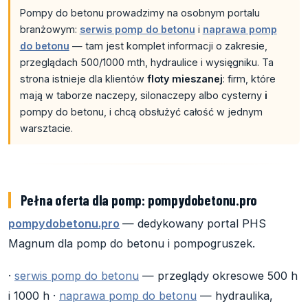
Pompy do betonu prowadzimy na osobnym portalu
branżowym:
serwis pomp do betonu
i
naprawa pomp
do betonu
— tam jest komplet informacji o zakresie,
przeglądach 500/1000 mth, hydraulice i wysięgniku. Ta
strona istnieje dla klientów
floty mieszanej
: firm, które
mają w taborze naczepy, silonaczepy albo cysterny
i
pompy do betonu, i chcą obsłużyć całość w jednym
warsztacie.
Pełna oferta dla pomp: pompydobetonu.pro
pompydobetonu.pro
— dedykowany portal PHS
Magnum dla pomp do betonu i pompogruszek.
·
serwis pomp do betonu
— przeglądy okresowe 500 h
i 1000 h ·
naprawa pomp do betonu
— hydraulika,