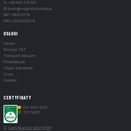
+48 602 716 551
biuro@magnumchorula.pl
NIP: 1180031119
KRS: 0000028276
USŁUGI
Serwis
Rewizje TDT
Transport silosami
Przeładunek
Części zamienne
O nas
Kontakt
CERTYFIKATY
ISO 9001:2015
TDT/WDT
Certyfikat ISO 9001 (PDF)