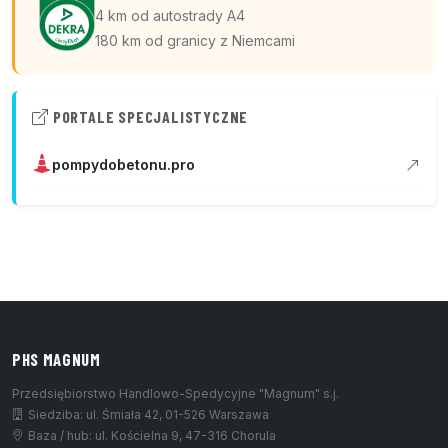
4 km od autostrady A4
180 km od granicy z Niemcami
PORTALE SPECJALISTYCZNE
pompydobetonu.pro
PHS MAGNUM
Przedsiębiorstwo Handlowo-Spedycyjne "Magnum" s.j.
Siedziba: ul. Śmiała 42, 01-526 Warszawa
Baza / hub: ul. Kościelna 9, 47-316 Chorula