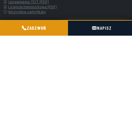
Uprawnienia TDT (PDF)
Licencja transportowa (PDF)
Wszystkie certyfikaty
LOKALIZACJA
POGOTOWIE TECHNICZNE TIR & SILO
ZADZWOŃ
NAPISZ
4 km od autostrady A4
180 km od granicy z Niemcami
ul. Kościelna 9, 47-316 Chorula
Pon–Pt 06:00–20:00
Sob 07:00–15:00
PRZEŁADUNEK
Big-bag, oktabiny, worki 25 kg → silonaczepy
+48 664 135 005
REWIZJE TDT
mgr inż. Roland Sobota
+48 504 788 385
TRANSPORT
+48 602 189 394