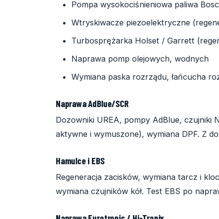
Pompa wysokociśnieniowa paliwa Bos
Wtryskiwacze piezoelektryczne (regene
Turbosprężarka Holset / Garrett (rege
Naprawa pomp olejowych, wodnych
Wymiana paska rozrządu, łańcucha ro
Naprawa AdBlue/SCR
Dozowniki UREA, pompy AdBlue, czujniki N
aktywne i wymuszone), wymiana DPF. Z do
Hamulce i EBS
Regeneracja zacisków, wymiana tarcz i k
wymiana czujników kół. Test EBS po napra
Naprawa Eurotronic / Hi-Tronix