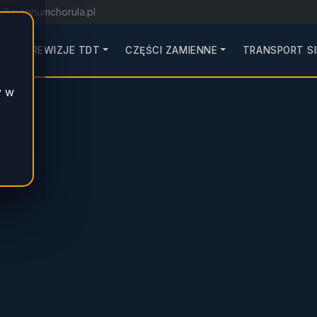
o@magnumchorula.pl
S
REWIZJE TDT
CZĘŚCI ZAMIENNE
TRANSPORT S
y w