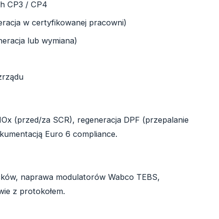
ch CP3 / CP4
racja w certyfikowanej pracowni)
neracja lub wymiana)
zrządu
Ox (przed/za SCR), regeneracja DPF (przepalanie
kumentacją Euro 6 compliance.
locków, naprawa modulatorów Wabco TEBS,
wie z protokołem.