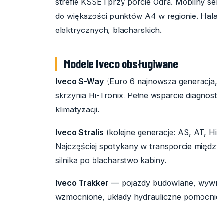
strefie KSSE i przy porcie Odra. Mobilny s
do większości punktów A4 w regionie. Hal
elektrycznych, blacharskich.
Modele Iveco obsługiwane
Iveco S-Way
(Euro 6 najnowsza generacja,
skrzynia Hi-Tronix. Pełne wsparcie diagn
klimatyzacji.
Iveco Stralis
(kolejne generacje: AS, AT, H
Najczęściej spotykany w transporcie mię
silnika po blacharstwo kabiny.
Iveco Trakker
— pojazdy budowlane, wywro
wzmocnione, układy hydrauliczne pomocni