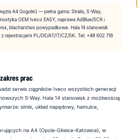
ęzła A4 Gogolin) — pełna gama: Stralis, S-Way,
diagnostyka OEM Iveco EASY, naprawa AdBlue/SCR i
onix, blacharstwo powypadkowe. Hala 14 stanowisk
 z rejestracjami PL/DE/AT/IT/CZ/SK. Tel: +48 602 716
 zakres prac
zi serwis ciągników Iveco wszystkich generacji
jnowszych S-Way. Hala 14 stanowisk z możliwością
miarze: silnik, układ napędowy, hamulce,
rujących na A4 (Opole-Gliwice-Katowice), w