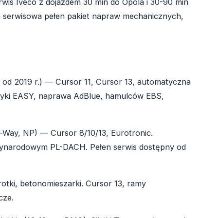
erwis Iveco z dojazdem 30 min do Opola i 30-90 min
a serwisowa pełen pakiet napraw mechanicznych,
 od 2019 r.) — Cursor 11, Cursor 13, automatyczna
ostyki EASY, naprawa AdBlue, hamulców EBS,
i-Way, NP) — Cursor 8/10/13, Eurotronic.
dzynarodowym PL-DACH. Pełen serwis dostępny od
tki, betonomieszarki. Cursor 13, ramy
cze.