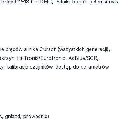
kkie (12-18 ton DMC). Silniki Tector, pełen serwis.
 błędów silnika Cursor (wszystkich generacji),
rzyni Hi-Tronix/Eurotronic, AdBlue/SCR,
y, kalibracja czujników, dostęp do parametrów
, gniazd, prowadnic)