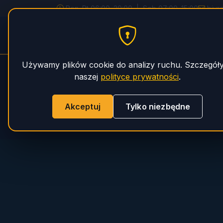
Pon–Pt 06:00–20:00 | Sob 07:00–15:00
biur
STRONA
PHS Magnum
SERWI
GŁÓWNA
Używamy plików cookie do analizy ruchu. Szczegół
naszej
polityce prywatności
.
Akceptuj
Tylko niezbędne