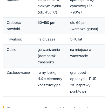
ciekłym cynku
cynkowej (Zn
(ok. 450°C)
>90%)
Grubość
50–150 µm
ok. 60 µm
powłoki
(warstwa gruntu)
Trwałość
najdłuższa
5–10 lat
Gdzie
galwanizernia
na miejscu w
(demontaż,
warsztacie
transport)
Zastosowanie
ramy, belki,
grunt pod
duże elementy
epoksyd + PUR
konstrukcyjne
2K, naprawy
punktowe