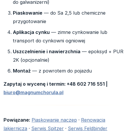
do galwanizerni)
Piaskowanie
— do Sa 2,5 lub chemiczne
przygotowanie
Aplikacja cynku
— zimne cynkowanie lub
transport do cynkowni ogniowej
Uszczelnienie i nawierzchnia
— epoksyd + PUR
2K (opcjonalnie)
Montaż
— z powrotem do pojazdu
Zapytaj o wycenę i termin: +48 602 716 551 |
biuro@magnumchorula.pl
Powiązane:
Piaskowanie naczep
·
Renowacja
lakiernicza
·
Serwis Spitzer
·
Serwis Feldbinder