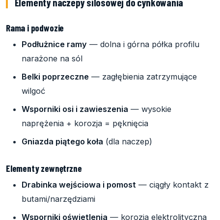
Elementy naczepy silosowej do cynkowania
Rama i podwozie
Podłużnice ramy
— dolna i górna półka profilu
narażone na sól
Belki poprzeczne
— zagłębienia zatrzymujące
wilgoć
Wsporniki osi i zawieszenia
— wysokie
naprężenia + korozja = pęknięcia
Gniazda piątego koła
(dla naczep)
Elementy zewnętrzne
Drabinka wejściowa i pomost
— ciągły kontakt z
butami/narzędziami
Wsporniki oświetlenia
— korozja elektrolityczna