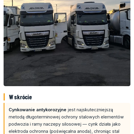
W skrócie
Cynkowanie antykorozyjne
jest najskuteczniejszą
metodą długoterminowej ochrony stalowych elementów
podwozia i ramy naczepy silosowej — cynk działa jako
elektroda ochronna (poświęcalna anoda), chroniąc stal