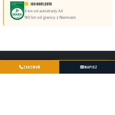
ISO 9001:2015
4 km od autostrady A4
180 km od granicy z Niemcami
POGOTOWIE TECHNICZNE TIR & SILO
PHS MAGNUM
ZADZWOŃ
NAPISZ
Przedsiębiorstwo Handlowo-Spedycyjne "Magnum" s.j.
Siedziba: ul. Śmiała 42, 01-526 Warszawa
Baza / hub: ul. Kościelna 9, 47-316 Chorula
+48 602 716 551
biuro@magnumchorula.pl
NIP: 1180031119
KRS: 0000028276