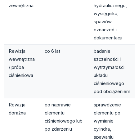
zewnętrzna
hydraulicznego,
wysięgnika,
spawów,
oznaczeń i
dokumentacji
Rewizja
co 6 lat
badanie
wewnętrzna
szczelności i
/ próba
wytrzymałości
ciśnieniowa
układu
ciśnieniowego
pod obciążeniem
Rewizja
po naprawie
sprawdzenie
doraźna
elementu
elementu po
ciśnieniowego lub
wymianie
po zdarzeniu
cylindra,
spawaniu