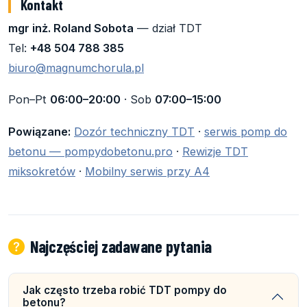
Kontakt
mgr inż. Roland Sobota
— dział TDT
Tel:
+48 504 788 385
biuro@magnumchorula.pl
Pon–Pt
06:00–20:00
· Sob
07:00–15:00
Powiązane:
Dozór techniczny TDT
·
serwis pomp do
betonu — pompydobetonu.pro
·
Rewizje TDT
miksokretów
·
Mobilny serwis przy A4
Najczęściej zadawane pytania
Jak często trzeba robić TDT pompy do
betonu?