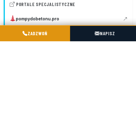
PORTALE SPECJALISTYCZNE
pompydobetonu.pro
POGOTOWIE TECHNICZNE TIR & SILO
ZADZWOŃ
NAPISZ
PHS MAGNUM
Przedsiębiorstwo Handlowo-Spedycyjne "Magnum" s.j.
Siedziba: ul. Śmiała 42, 01-526 Warszawa
Baza / hub: ul. Kościelna 9, 47-316 Chorula
+48 602 716 551
biuro@magnumchorula.pl
NIP: 1180031119
KRS: 0000028276