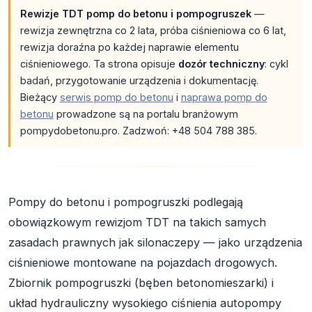
Rewizje TDT pomp do betonu i pompogruszek
—
rewizja zewnętrzna co 2 lata, próba ciśnieniowa co 6 lat,
rewizja doraźna po każdej naprawie elementu
ciśnieniowego. Ta strona opisuje
dozór techniczny
: cykl
badań, przygotowanie urządzenia i dokumentację.
Bieżący
serwis pomp do betonu
i
naprawa pomp do
betonu
prowadzone są na portalu branżowym
pompydobetonu.pro. Zadzwoń: +48 504 788 385.
Pompy do betonu i pompogruszki podlegają
obowiązkowym rewizjom TDT na takich samych
zasadach prawnych jak silonaczepy — jako urządzenia
ciśnieniowe montowane na pojazdach drogowych.
Zbiornik pompogruszki (bęben betonomieszarki) i
układ hydrauliczny wysokiego ciśnienia autopompy