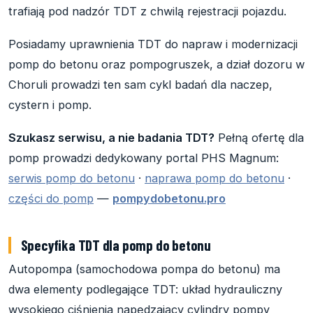
trafiają pod nadzór TDT z chwilą rejestracji pojazdu.
Posiadamy uprawnienia TDT do napraw i modernizacji
pomp do betonu oraz pompogruszek, a dział dozoru w
Choruli prowadzi ten sam cykl badań dla naczep,
cystern i pomp.
Szukasz serwisu, a nie badania TDT?
Pełną ofertę dla
pomp prowadzi dedykowany portal PHS Magnum:
serwis pomp do betonu
·
naprawa pomp do betonu
·
części do pomp
—
pompydobetonu.pro
Specyfika TDT dla pomp do betonu
Autopompa (samochodowa pompa do betonu) ma
dwa elementy podlegające TDT: układ hydrauliczny
wysokiego ciśnienia napędzający cylindry pompy