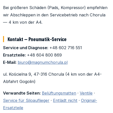
Bei größeren Schäden (Pads, Kompressor) empfehlen
wir Abschleppen in den Servicebetrieb nach Chorula
— 4 km von der A4.
Kontakt — Pneumatik-Service
Service und Diagnose:
+48 602 716 551
Ersatzteile:
+48 604 800 869
E-Mail:
biuro@magnumchorula.pl
ul. Kościelna 9, 47-316 Chorula (4 km von der A4-
Abfahrt Gogolin)
Verwandte Seiten:
Belüftungsmatten
·
Ventile
·
Service für Siloauflieger
·
Entlädt nicht
·
Original-
Ersatzteile