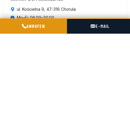
ul. Kościelna 9, 47-316 Chorula
Mo–Fr 06:00–20:00
POGOTOWIE TECHNICZNE TIR & SILO
ANRUFEN
E-MAIL
Sa 07:00–15:00
+48 602 716 551
Kontakt aufnehmen
ISO 9001:2015
4 km von der Autobahn A4
180 km von der deutschen Grenze