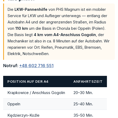
Die
LKW-Pannenhilfe
von PHS Magnum ist ein mobiler
Service für LKW und Auflieger unterwegs — entlang der
Autobahn A4 und der angrenzenden Straßen, im Radius
von
110 km
um die Basis in Chorula bei Oppeln (Polen).
Die Basis liegt
4 km vom A4-Anschluss Gogolin
, der
Mechaniker ist also in ca. 8 Minuten auf der Autobahn. Wir
reparieren vor Ort: Reifen, Pneumatik, EBS, Bremsen,
Elektrik, Notschweißen.
Notruf:
+48 602 716 551
POSITION AUF DER A4
ANFAHRTSZEIT
Krapkowice / Anschluss Gogolin
20–30 Min.
Oppeln
25–40 Min.
Kędzierzyn-Koźle
35–50 Min.