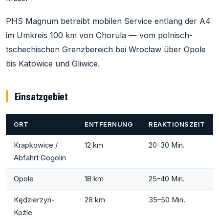
PHS Magnum betreibt mobilen Service entlang der A4
im Umkreis 100 km von Chorula — vom polnisch-
tschechischen Grenzbereich bei Wrocław über Opole
bis Katowice und Gliwice.
Einsatzgebiet
ORT
ENTFERNUNG
REAKTIONSZEIT
Krapkowice /
12 km
20–30 Min.
Abfahrt Gogolin
Opole
18 km
25–40 Min.
Kędzierzyn-
28 km
35–50 Min.
Koźle