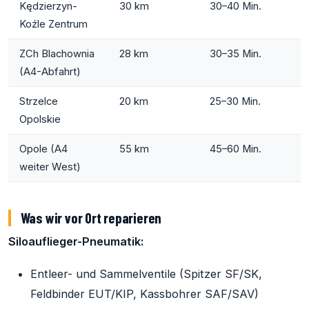
Kędzierzyn-
30 km
30–40 Min.
Koźle Zentrum
ZCh Blachownia
28 km
30–35 Min.
(A4-Abfahrt)
Strzelce
20 km
25–30 Min.
Opolskie
Opole (A4
55 km
45–60 Min.
weiter West)
Was wir vor Ort reparieren
Siloauflieger-Pneumatik:
Entleer- und Sammelventile (Spitzer SF/SK,
Feldbinder EUT/KIP, Kassbohrer SAF/SAV)