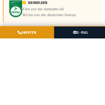
ISO 9001:2015
4 km von der Autobahn A4
180 km von der deutschen Grenze
POGOTOWIE TECHNICZNE TIR & SILO
ANRUFEN
E-MAIL
PHS MAGNUM
Przedsiębiorstwo Handlowo-Spedycyjne "Magnum" s.j.
Siedziba: ul. Śmiała 42, 01-526 Warszawa
Baza / hub: ul. Kościelna 9, 47-316 Chorula
+48 602 716 551
biuro@magnumchorula.pl
USt-IdNr.: PL1180031119
KRS: 0000028276