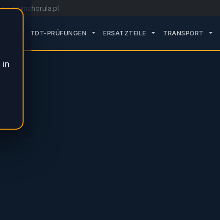
magnumchorula.pl
ROZWIŃ PODMENU SERVICE
ROZWIŃ PODMENU TDT-PRÜFUNGEN
ROZWIŃ PODMENU E
RO
VICE
TDT-PRÜFUNGEN
ERSATZTEILE
TRANSPORT
 in