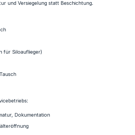
tur und Versiegelung statt Beschichtung.
sch
 für Siloauflieger)
 Tausch
icebetriebs:
rmatur, Dokumentation
hälteröffnung