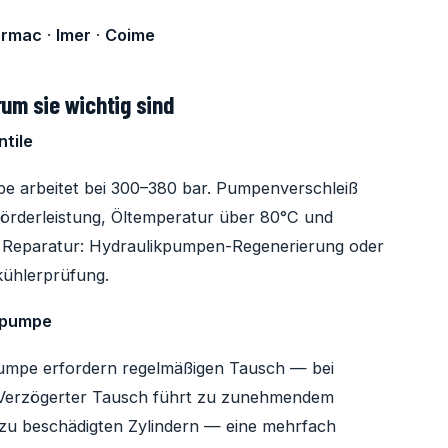
ermac
·
Imer
·
Coime
um sie wichtig sind
tile
e arbeitet bei 300–380 bar. Pumpenverschleiß
Förderleistung, Öltemperatur über 80°C und
m. Reparatur: Hydraulikpumpen-Regenerierung oder
lkühlerprüfung.
npumpe
umpe erfordern regelmäßigen Tausch — bei
. Verzögerter Tausch führt zu zunehmendem
zu beschädigten Zylindern — eine mehrfach