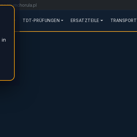
magnumchorula.pl
RVICE
TDT-PRÜFUNGEN
ERSATZTEILE
TRANSPORT
 in