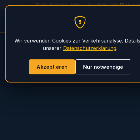
Mo–Fr 06:00–20:00 | Sa 07:00–15:00
biuro@
PHS Magnum
STARTSEITE
SE
Wir verwenden Cookies zur Verkehrsanalyse. Details
unserer
Datenschutzerklärung
.
Akzeptieren
Nur notwendige