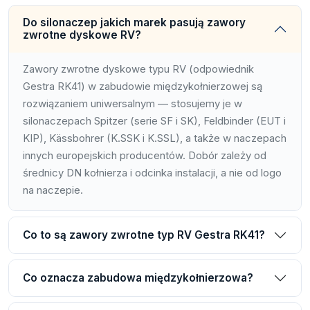
Do silonaczep jakich marek pasują zawory
zwrotne dyskowe RV?
Zawory zwrotne dyskowe typu RV (odpowiednik
Gestra RK41) w zabudowie międzykołnierzowej są
rozwiązaniem uniwersalnym — stosujemy je w
silonaczepach Spitzer (serie SF i SK), Feldbinder (EUT i
KIP), Kässbohrer (K.SSK i K.SSL), a także w naczepach
innych europejskich producentów. Dobór zależy od
średnicy DN kołnierza i odcinka instalacji, a nie od logo
na naczepie.
Co to są zawory zwrotne typ RV Gestra RK41?
Co oznacza zabudowa międzykołnierzowa?