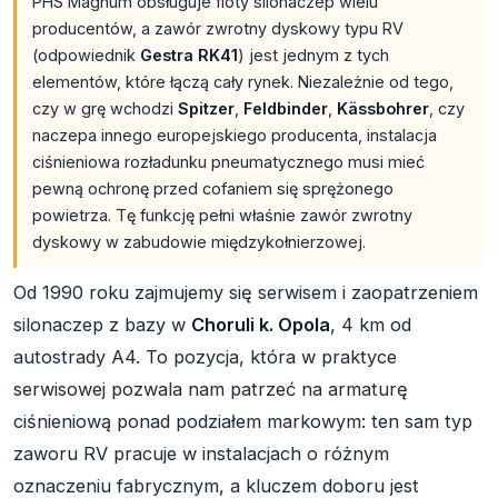
PHS Magnum obsługuje floty silonaczep wielu
producentów, a zawór zwrotny dyskowy typu RV
(odpowiednik
Gestra RK41
) jest jednym z tych
elementów, które łączą cały rynek. Niezależnie od tego,
czy w grę wchodzi
Spitzer
,
Feldbinder
,
Kässbohrer
, czy
naczepa innego europejskiego producenta, instalacja
ciśnieniowa rozładunku pneumatycznego musi mieć
pewną ochronę przed cofaniem się sprężonego
powietrza. Tę funkcję pełni właśnie zawór zwrotny
dyskowy w zabudowie międzykołnierzowej.
Od 1990 roku zajmujemy się serwisem i zaopatrzeniem
silonaczep z bazy w
Choruli k. Opola
, 4 km od
autostrady A4. To pozycja, która w praktyce
serwisowej pozwala nam patrzeć na armaturę
ciśnieniową ponad podziałem markowym: ten sam typ
zaworu RV pracuje w instalacjach o różnym
oznaczeniu fabrycznym, a kluczem doboru jest