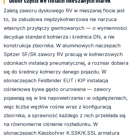
Dobór części we flotach mieszanych marek
Zaletą zaworu dyskowego RV w mieszanej flocie jest
to, że zabudowa międzykołnierzowa nie narzuca
własnych przyłączy gwintowanych — o wymienności
decyduje standard kołnierza i średnica DN, a nie
konstrukcja zbiornika. W aluminiowych naczepach
Spitzer SF/SK zawory RV pracują w kołnierzowych
odcinkach instalacji pneumatycznej, a rozmiar dobiera
się do średnicy kołnierzy danego pojazdu. W
silonaczepach Feldbinder EUT i KIP instalacja
ciśnieniowa bywa gęsto orurowana — zawory
pojawiają się w linii napowietrzania i w odgałęzieniach,
więc liczba węzłów rośnie wraz z konfiguracją
zbiornika, a sprawność każdego z nich przekłada się
na równomierne ciśnienie rozładunku. W
silonaczepach Kässbohrer K.SSK/K.SSL armatura