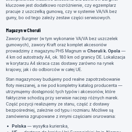
kluczowe jest dodatkowo rozróżnienie, czy egzemplarz
pracuje z uszczelką gumową, czy w systemie VA/VA bez
gumy, bo od tego zależy zestaw części serwisowych.
Magazyn w Choruli
Zawory Burgmer (w tym wykonanie VA/VA bez uszczelek
gumowych), zawory Kraft oraz komplet akcesoriów
prowadzimy z magazynu PHS Magnum w
Choruli k. Opola
—
4 km od autostrady A4, ok. 180 km od granicy DE. Lokalizacja
w korytarzu A4 skraca czas dostawy zarówno na rynek
krajowy, jak i do odbiorców w całej UE.
Stan magazynowy budujemy pod realne zapotrzebowanie
floty mieszanej, a nie pod kompletny katalog producenta —
utrzymujemy dostępność tych typów i akcesoriów, które
faktycznie schodzą przy serwisie naczep różnych marek.
Część pozycji realizujemy ze stanu, część z dostawy
bezpośredniej, zależnie od typu i rozmiaru. Możliwe są
zamówienia zgrupowane z innymi częściami orurowania:
Polska
— wysyłka kurierska,