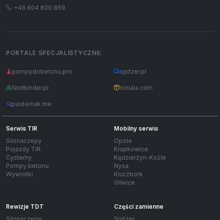
+48 604 800 869
PORTALE SPECJALISTYCZNE:
pompydobetonu.pro
spitzer.pl
feldbinder.pl
smiala.com
pasternak.me
Serwis TIR
Mobilny serwis
Silonaczepy
Opole
Pojazdy TIR
Krapkowice
Cysterny
Kędzierzyn-Koźle
Pompy betonu
Nysa
Wywrotki
Kluczbork
Gliwice
Rewizje TDT
Części zamienne
Silonaczepy
Spitzer