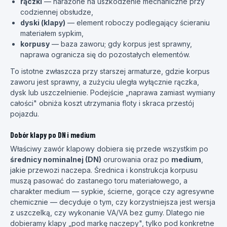
rączki
— narażone na uszkodzenie mechaniczne przy
codziennej obsłudze,
dyski (klapy)
— element roboczy podlegający ścieraniu
materiałem sypkim,
korpusy
— baza zaworu; gdy korpus jest sprawny,
naprawa ogranicza się do pozostałych elementów.
To istotne zwłaszcza przy starszej armaturze, gdzie korpus
zaworu jest sprawny, a zużyciu uległa wyłącznie rączka,
dysk lub uszczelnienie. Podejście „naprawa zamiast wymiany
całości" obniża koszt utrzymania floty i skraca przestój
pojazdu.
Dobór klapy po DN i medium
Właściwy zawór klapowy dobiera się przede wszystkim po
średnicy nominalnej (DN)
orurowania oraz po
medium
,
jakie przewozi naczepa. Średnica i konstrukcja korpusu
muszą pasować do zastanego toru materiałowego, a
charakter medium — sypkie, ścierne, gorące czy agresywne
chemicznie — decyduje o tym, czy korzystniejsza jest wersja
z uszczelką, czy wykonanie VA/VA bez gumy. Dlatego nie
dobieramy klapy „pod markę naczepy", tylko pod konkretne