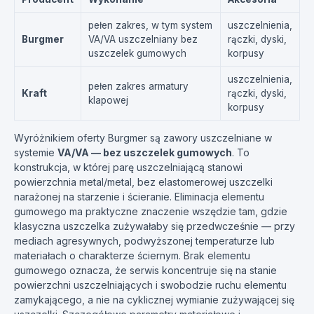
pełen zakres, w tym system
uszczelnienia,
Burgmer
VA/VA uszczelniany bez
rączki, dyski,
uszczelek gumowych
korpusy
uszczelnienia,
pełen zakres armatury
Kraft
rączki, dyski,
klapowej
korpusy
Wyróżnikiem oferty Burgmer są zawory uszczelniane w
systemie
VA/VA — bez uszczelek gumowych
. To
konstrukcja, w której parę uszczelniającą stanowi
powierzchnia metal/metal, bez elastomerowej uszczelki
narażonej na starzenie i ścieranie. Eliminacja elementu
gumowego ma praktyczne znaczenie wszędzie tam, gdzie
klasyczna uszczelka zużywałaby się przedwcześnie — przy
mediach agresywnych, podwyższonej temperaturze lub
materiałach o charakterze ściernym. Brak elementu
gumowego oznacza, że serwis koncentruje się na stanie
powierzchni uszczelniających i swobodzie ruchu elementu
zamykającego, a nie na cyklicznej wymianie zużywającej się