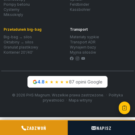
Pompy betonu
Feldbinder
Cysterny
Kassbohrer
Miksokręty
Przeładunek big-bag
Transport
Big-bag → silos
Materiały sypkie
Oktabiny → silos
Transport ADR
Granulat plastikowy
Wynajem bazy
Kontener 20'/40'
Myjnia silosów
Facebook
Instagram
YouTube
4.8
★
★
★
★
★
87 opinii Google
© 2026 PHS Magnum. Wszelkie prawa zastrzeżone. ·
Polityka
prywatności
·
Mapa witryny
POGOTOWIE TECHNICZNE TIR & SILO
ZADZWOŃ
NAPISZ