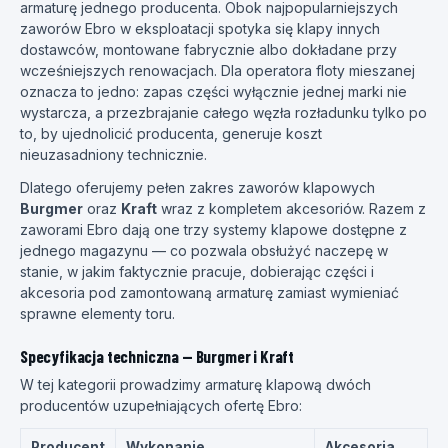
armaturę jednego producenta. Obok najpopularniejszych
zaworów Ebro w eksploatacji spotyka się klapy innych
dostawców, montowane fabrycznie albo dokładane przy
wcześniejszych renowacjach. Dla operatora floty mieszanej
oznacza to jedno: zapas części wyłącznie jednej marki nie
wystarcza, a przezbrajanie całego węzła rozładunku tylko po
to, by ujednolicić producenta, generuje koszt
nieuzasadniony technicznie.
Dlatego oferujemy pełen zakres zaworów klapowych
Burgmer
oraz
Kraft
wraz z kompletem akcesoriów. Razem z
zaworami Ebro dają one trzy systemy klapowe dostępne z
jednego magazynu — co pozwala obsłużyć naczepę w
stanie, w jakim faktycznie pracuje, dobierając części i
akcesoria pod zamontowaną armaturę zamiast wymieniać
sprawne elementy toru.
Specyfikacja techniczna — Burgmer i Kraft
W tej kategorii prowadzimy armaturę klapową dwóch
producentów uzupełniających ofertę Ebro:
Producent
Wykonanie
Akcesoria