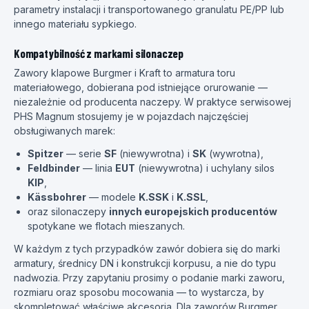
parametry instalacji i transportowanego granulatu PE/PP lub
innego materiału sypkiego.
Kompatybilność z markami silonaczep
Zawory klapowe Burgmer i Kraft to armatura toru
materiałowego, dobierana pod istniejące orurowanie —
niezależnie od producenta naczepy. W praktyce serwisowej
PHS Magnum stosujemy je w pojazdach najczęściej
obsługiwanych marek:
Spitzer
— serie
SF
(niewywrotna) i
SK
(wywrotna),
Feldbinder
— linia
EUT
(niewywrotna) i uchylany silos
KIP
,
Kässbohrer
— modele
K.SSK
i
K.SSL
,
oraz silonaczepy
innych europejskich producentów
spotykane we flotach mieszanych.
W każdym z tych przypadków zawór dobiera się do marki
armatury, średnicy DN i konstrukcji korpusu, a nie do typu
nadwozia. Przy zapytaniu prosimy o podanie marki zaworu,
rozmiaru oraz sposobu mocowania — to wystarcza, by
skompletować właściwe akcesoria. Dla zaworów Burgmer