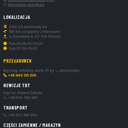
Wszystkie certyfikaty
LOKALIZACJA
4 km od autostrady A4
180 km od granicy z Niemcami
ul. Kościelna 9, 47-316 Chorula
Pon–Pt 06:00–20:00
Sob 07:00–15:00
PRZEŁADUNEK
Big-bag, oktabiny, worki 25 kg → silonaczepy
+48 664 135 005
REWIZJE TDT
mgr inż. Roland Sobota
+48 504 788 385
TRANSPORT
+48 602 189 394
CZĘŚCI ZAMIENNE / MAGAZYN