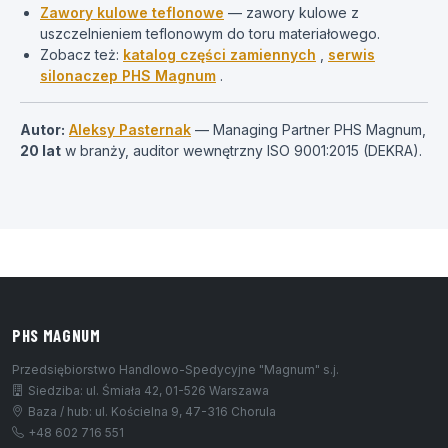
Zawory kulowe teflonowe
— zawory kulowe z
uszczelnieniem teflonowym do toru materiałowego.
Zobacz też:
katalog części zamiennych
,
serwis
silonaczep PHS Magnum
.
Autor:
Aleksy Pasternak
— Managing Partner PHS Magnum,
20 lat
w branży, auditor wewnętrzny ISO 9001:2015 (DEKRA).
PHS MAGNUM
Przedsiębiorstwo Handlowo-Spedycyjne "Magnum" s.j.
Siedziba: ul. Śmiała 42, 01-526 Warszawa
Baza / hub: ul. Kościelna 9, 47-316 Chorula
+48 602 716 551