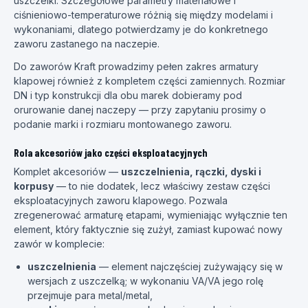
uszczelki. Szczegółowe parametry materiałowe i
ciśnieniowo-temperaturowe różnią się między modelami i
wykonaniami, dlatego potwierdzamy je do konkretnego
zaworu zastanego na naczepie.
Do zaworów Kraft prowadzimy pełen zakres armatury
klapowej również z kompletem części zamiennych. Rozmiar
DN i typ konstrukcji dla obu marek dobieramy pod
orurowanie danej naczepy — przy zapytaniu prosimy o
podanie marki i rozmiaru montowanego zaworu.
Rola akcesoriów jako części eksploatacyjnych
Komplet akcesoriów —
uszczelnienia, rączki, dyski i
korpusy
— to nie dodatek, lecz właściwy zestaw części
eksploatacyjnych zaworu klapowego. Pozwala
zregenerować armaturę etapami, wymieniając wyłącznie ten
element, który faktycznie się zużył, zamiast kupować nowy
zawór w komplecie:
uszczelnienia
— element najczęściej zużywający się w
wersjach z uszczelką; w wykonaniu VA/VA jego rolę
przejmuje para metal/metal,