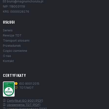
biuro@magnumchorula.pl
NIP: 1180031119
KRS: 0000028276
USŁUGI
Serwis
Rewizje TDT
Transport silosami
Przeładunek
Części zamienne
O nas
Kontakt
CERTYFIKATY
ISO 9001:2015
TDT/WDT
Certyfikat ISO 9001 (PDF)
Uprawnienia TDT (PDF)
Licencja transportowa (PDF)