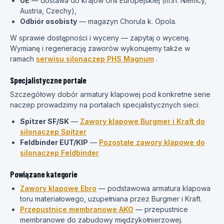
UE
— dostawa do krajów Unii Europejskiej (m.in. Niemcy,
Austria, Czechy),
Odbiór osobisty
— magazyn Chorula k. Opola.
W sprawie dostępności i wyceny — zapytaj o wycenę.
Wymianę i regenerację zaworów wykonujemy także w
ramach
serwisu silonaczep PHS Magnum
.
Specjalistyczne portale
Szczegółowy dobór armatury klapowej pod konkretne serie
naczep prowadzimy na portalach specjalistycznych sieci:
Spitzer SF/SK
—
Zawory klapowe Burgmer i Kraft do
silonaczep Spitzer
Feldbinder EUT/KIP
—
Pozostałe zawory klapowe do
silonaczep Feldbinder
Powiązane kategorie
Zawory klapowe Ebro
— podstawowa armatura klapowa
toru materiałowego, uzupełniana przez Burgmer i Kraft.
Przepustnice membranowe AKO
— przepustnice
membranowe do zabudowy międzykołnierzowej.