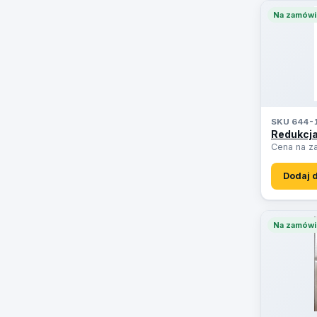
Na zamówi
SKU 644-
Redukcja
Cena na z
Dodaj 
Na zamówi