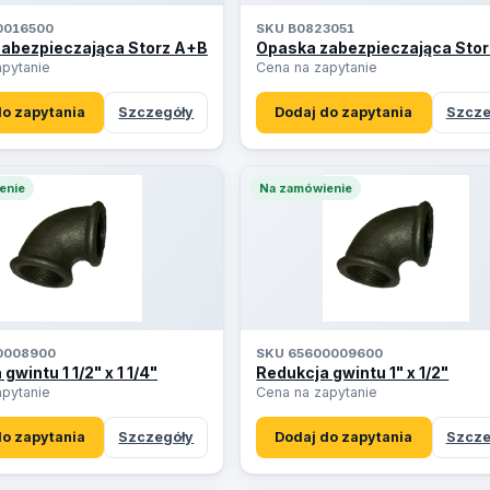
0016500
SKU B0823051
abezpieczająca Storz A+B
Opaska zabezpieczająca Stor
apytanie
Cena na zapytanie
do zapytania
Szczegóły
Dodaj do zapytania
Szcze
enie
Na zamówienie
0008900
SKU 65600009600
gwintu 1 1/2" x 1 1/4"
Redukcja gwintu 1" x 1/2"
apytanie
Cena na zapytanie
do zapytania
Szczegóły
Dodaj do zapytania
Szcze