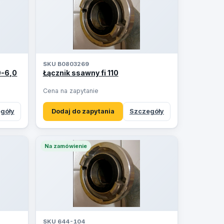
SKU B0803269
0-6,0
Łącznik ssawny fi 110
Cena na zapytanie
góły
Dodaj do zapytania
Szczegóły
Na zamówienie
SKU 644-104