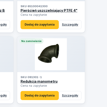
SKU 65100041300
z B
Pierścień uszczelniający PTFE 4"
Cena na zapytanie
góły
Dodaj do zapytania
Szczegóły
Na zamówienie
SKU 091301-1
Redukcja manometru
Cena na zapytanie
góły
Dodaj do zapytania
Szczegóły