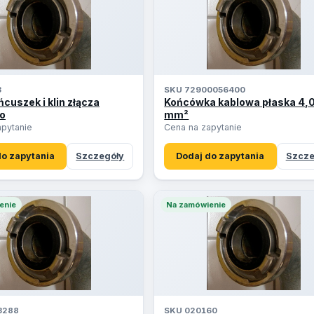
3
SKU 72900056400
ńcuszek i klin złącza
Końcówka kablowa płaska 4,
o
mm²
apytanie
Cena na zapytanie
do zapytania
Szczegóły
Dodaj do zapytania
Szcze
enie
Na zamówienie
3288
SKU 020160