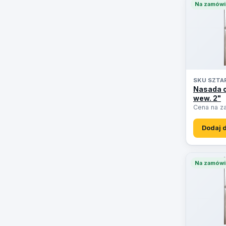
Na zamówi
SKU SZTA
Nasada o
wew. 2"
Cena na z
Dodaj 
Na zamówi