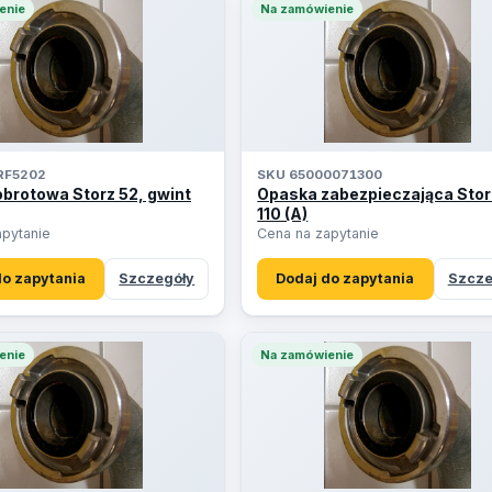
enie
Na zamówienie
RF5202
SKU 65000071300
brotowa Storz 52, gwint
Opaska zabezpieczająca Sto
110 (A)
apytanie
Cena na zapytanie
do zapytania
Szczegóły
Dodaj do zapytania
Szcze
enie
Na zamówienie