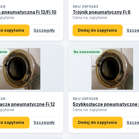
319
SKU 25P0163
 pneumatyczna Fi 12/Fi 10
Trójnik pneumatyczny Fi 6
apytanie
Cena na zapytanie
do zapytania
Szczegóły
Dodaj do zapytania
Szcze
enie
Na zamówienie
159
SKU 25P0156
ącze pneumatyczne Fi 12
Szybkozłącze pneumatyczne F
apytanie
Cena na zapytanie
do zapytania
Szczegóły
Dodaj do zapytania
Szcze