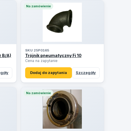
Na zamówienie
SKU 25P0165
z B/A)
Trójnik pneumatyczny Fi 10
Cena na zapytanie
góły
Dodaj do zapytania
Szczegóły
Na zamówienie