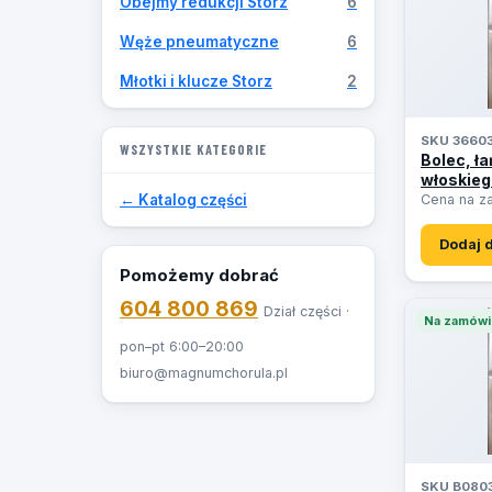
Obejmy redukcji Storz
6
Węże pneumatyczne
6
Młotki i klucze Storz
2
SKU 3660
WSZYSTKIE KATEGORIE
Bolec, ła
włoskieg
← Katalog części
Cena na z
Dodaj 
Pomożemy dobrać
604 800 869
Dział części ·
Na zamówi
pon–pt 6:00–20:00
biuro@magnumchorula.pl
SKU B080