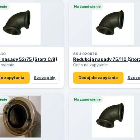
enie
Na zamówienie
110
SKU 020870
 nasady 52/75 (Storz C/B)
Redukcja nasady 75/110 (Stor
apytanie
Cena na zapytanie
do zapytania
Szczegóły
Dodaj do zapytania
Szcze
enie
Na zamówienie