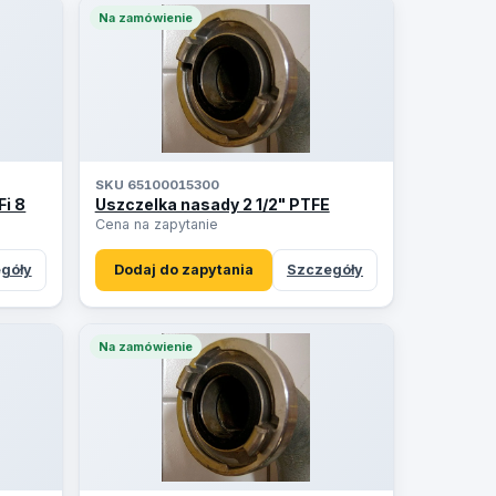
Na zamówienie
SKU 65100015300
i 8
Uszczelka nasady 2 1/2" PTFE
Cena na zapytanie
góły
Dodaj do zapytania
Szczegóły
Na zamówienie