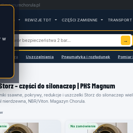
o@magnumchorula.pl
ROZWIŃ PODMENU SERWIS
ROZWIŃ PODMENU REWIZJE TDT
ROZWIŃ PODMEN
SERWIS
REWIZJE TDT
CZĘŚCI ZAMIENNE
TRANSPORT 
y w
→
 armatura
Uszczelnienia
Pneumatyka i rozładunek
Pomiar 
torz – części do silonaczep | PHS Magnum
zniki ssawne, pokrywy, redukcje i uszczelki Storz do silonaczep wie
al nierdzewna, NBR/Viton. Magazyn Chorula.
ów
enie
Na zamówienie