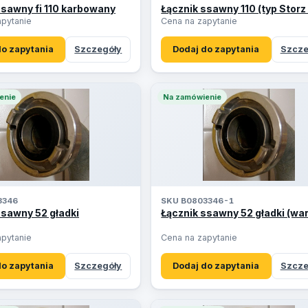
ssawny fi 110 karbowany
Łącznik ssawny 110 (typ Storz
apytanie
Cena na zapytanie
do zapytania
Szczegóły
Dodaj do zapytania
Szcze
enie
Na zamówienie
3346
SKU B0803346-1
ssawny 52 gładki
Łącznik ssawny 52 gładki (war
apytanie
Cena na zapytanie
do zapytania
Szczegóły
Dodaj do zapytania
Szcze