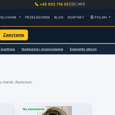
|
+48 602 716 551
U CZĘŚCI ZAMIENNE
ROZWIŃ PODMENU TRANSPORT SILOSAMI
SILOSAMI
PRZEŁADUNEK
BLOG
KONTAKT
POLSKI
Zapytanie
i kontrola
Nadwozie i wyposażenie
Elementy złączne
lu marek. Aluminium,
Na zamówienie