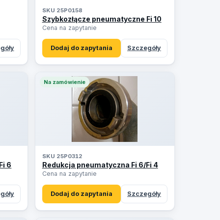
SKU 25P0158
Szybkozłącze pneumatyczne Fi 10
Cena na zapytanie
góły
Dodaj do zapytania
Szczegóły
Na zamówienie
SKU 25P0312
i 6
Redukcja pneumatyczna Fi 6/Fi 4
Cena na zapytanie
góły
Dodaj do zapytania
Szczegóły