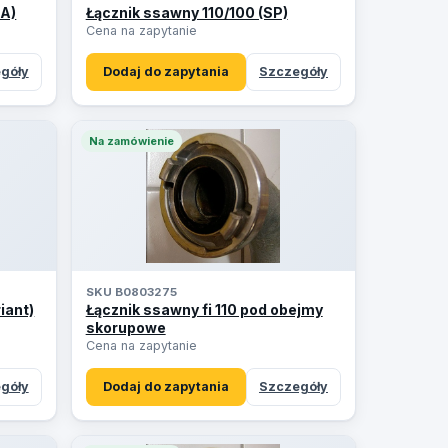
 A)
Łącznik ssawny 110/100 (SP)
Cena na zapytanie
góły
Dodaj do zapytania
Szczegóły
Na zamówienie
SKU B0803275
iant)
Łącznik ssawny fi 110 pod obejmy
skorupowe
Cena na zapytanie
góły
Dodaj do zapytania
Szczegóły