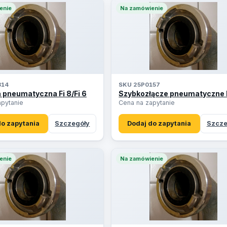
enie
Na zamówienie
314
SKU 25P0157
 pneumatyczna Fi 8/Fi 6
Szybkozłącze pneumatyczne F
apytanie
Cena na zapytanie
do zapytania
Szczegóły
Dodaj do zapytania
Szcze
enie
Na zamówienie