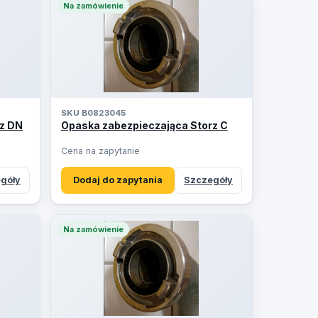
Na zamówienie
SKU B0823045
rz DN
Opaska zabezpieczająca Storz C
Cena na zapytanie
góły
Dodaj do zapytania
Szczegóły
Na zamówienie