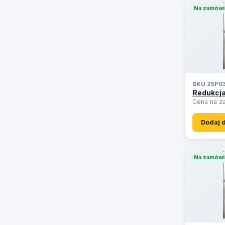
Na zamówi
SKU 25P0
Redukcja
Cena na z
Dodaj 
Na zamówi