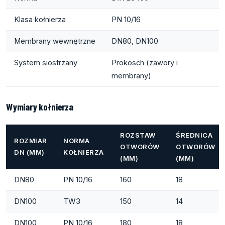
Klasa kołnierza
PN 10/16
Membrany wewnętrzne
DN80, DN100
System siostrzany
Prokosch (zawory i
membrany)
Wymiary kołnierza
ROZSTAW
ŚREDNICA
ROZMIAR
NORMA
OTWORÓW
OTWORÓW
DN (MM)
KOŁNIERZA
(MM)
(MM)
DN80
PN 10/16
160
18
DN100
TW3
150
14
DN100
PN 10/16
180
18