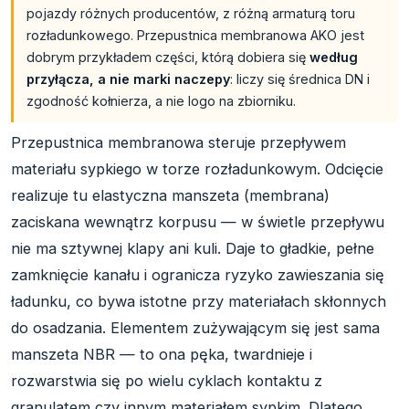
pojazdy różnych producentów, z różną armaturą toru
rozładunkowego. Przepustnica membranowa AKO jest
dobrym przykładem części, którą dobiera się
według
przyłącza, a nie marki naczepy
: liczy się średnica DN i
zgodność kołnierza, a nie logo na zbiorniku.
Przepustnica membranowa steruje przepływem
materiału sypkiego w torze rozładunkowym. Odcięcie
realizuje tu elastyczna manszeta (membrana)
zaciskana wewnątrz korpusu — w świetle przepływu
nie ma sztywnej klapy ani kuli. Daje to gładkie, pełne
zamknięcie kanału i ogranicza ryzyko zawieszania się
ładunku, co bywa istotne przy materiałach skłonnych
do osadzania. Elementem zużywającym się jest sama
manszeta NBR — to ona pęka, twardnieje i
rozwarstwia się po wielu cyklach kontaktu z
granulatem czy innym materiałem sypkim. Dlatego