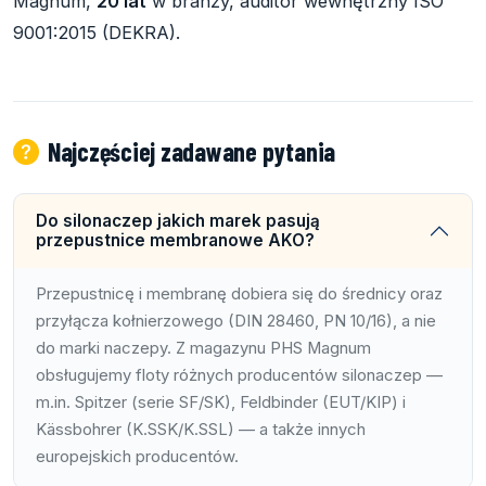
Magnum,
20 lat
w branży, auditor wewnętrzny ISO
9001:2015 (DEKRA).
Najczęściej zadawane pytania
Do silonaczep jakich marek pasują
przepustnice membranowe AKO?
Przepustnicę i membranę dobiera się do średnicy oraz
przyłącza kołnierzowego (DIN 28460, PN 10/16), a nie
do marki naczepy. Z magazynu PHS Magnum
obsługujemy floty różnych producentów silonaczep —
m.in. Spitzer (serie SF/SK), Feldbinder (EUT/KIP) i
Kässbohrer (K.SSK/K.SSL) — a także innych
europejskich producentów.