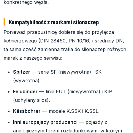
konkretnego węzła.
Kompatybilność z markami silonaczep
Ponieważ przepustnicę dobiera się do przyłącza
kołnierzowego (DIN 28460, PN 10/16) i średnicy DN,
ta sama część zamienna trafia do silonaczep różnych
marek z naszego serwisu:
Spitzer
— serie SF (niewywrotna) i SK
(wywrotna).
Feldbinder
— linie EUT (niewywrotna) i KIP
(uchylany silos).
Kässbohrer
— modele K.SSK i K.SSL.
Inni europejscy producenci
— pojazdy z
analogicznym torem rozładunkowym, w którym