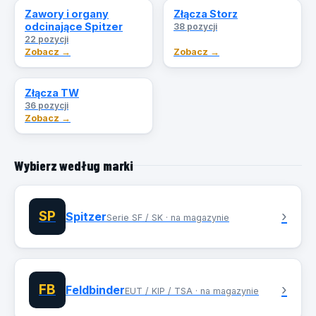
Zawory i organy
Złącza Storz
odcinające Spitzer
38 pozycji
22 pozycji
Zobacz →
Zobacz →
Złącza TW
36 pozycji
Zobacz →
Wybierz według marki
SP
›
Spitzer
Serie SF / SK · na magazynie
FB
›
Feldbinder
EUT / KIP / TSA · na magazynie