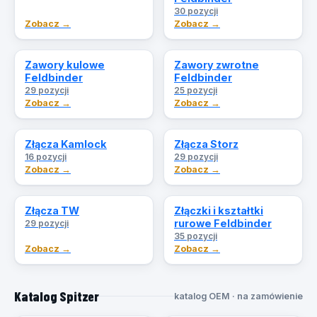
30 pozycji
Zobacz →
Zobacz →
Zawory kulowe
Zawory zwrotne
Feldbinder
Feldbinder
29 pozycji
25 pozycji
Zobacz →
Zobacz →
Złącza Kamlock
Złącza Storz
16 pozycji
29 pozycji
Zobacz →
Zobacz →
Złącza TW
Złączki i kształtki
rurowe Feldbinder
29 pozycji
35 pozycji
Zobacz →
Zobacz →
Katalog Spitzer
katalog OEM · na zamówienie