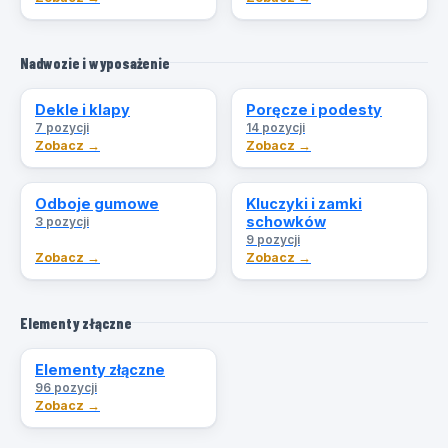
Nadwozie i wyposażenie
Dekle i klapy
Poręcze i podesty
7 pozycji
14 pozycji
Zobacz →
Zobacz →
Odboje gumowe
Kluczyki i zamki
schowków
3 pozycji
9 pozycji
Zobacz →
Zobacz →
Elementy złączne
Elementy złączne
96 pozycji
Zobacz →