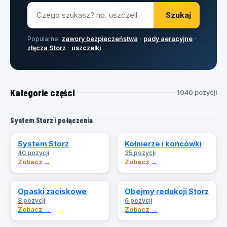
Szukaj
Popularne:
zawory bezpieczeństwa
·
pady aeracyjne
·
złącza Storz
·
uszczelki
Kategorie części
1040 pozycji
System Storz i połączenia
System Storz
Kołnierze i końcówki
40 pozycji
35 pozycji
Zobacz →
Zobacz →
Opaski zaciskowe
Obejmy redukcji Storz
8 pozycji
6 pozycji
Zobacz →
Zobacz →