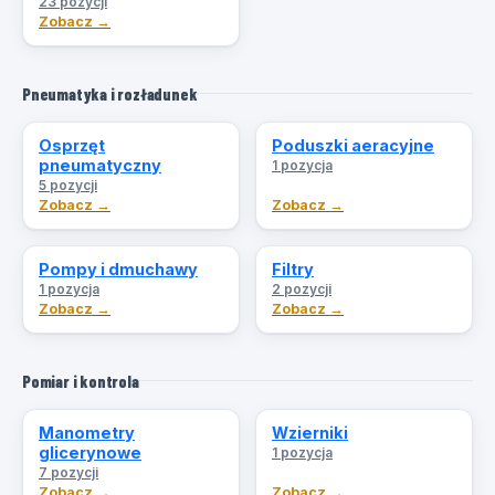
23 pozycji
Zobacz →
Pneumatyka i rozładunek
Osprzęt
Poduszki aeracyjne
pneumatyczny
1 pozycja
5 pozycji
Zobacz →
Zobacz →
Pompy i dmuchawy
Filtry
1 pozycja
2 pozycji
Zobacz →
Zobacz →
Pomiar i kontrola
Manometry
Wzierniki
glicerynowe
1 pozycja
7 pozycji
Zobacz →
Zobacz →