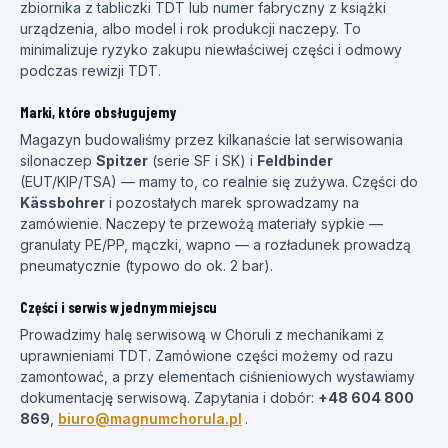
zbiornika z tabliczki TDT lub numer fabryczny z książki
urządzenia, albo model i rok produkcji naczepy. To
minimalizuje ryzyko zakupu niewłaściwej części i odmowy
podczas rewizji TDT.
Marki, które obsługujemy
Magazyn budowaliśmy przez kilkanaście lat serwisowania
silonaczep
Spitzer
(serie SF i SK) i
Feldbinder
(EUT/KIP/TSA) — mamy to, co realnie się zużywa. Części do
Kässbohrer
i pozostałych marek sprowadzamy na
zamówienie. Naczepy te przewożą materiały sypkie —
granulaty PE/PP, mączki, wapno — a rozładunek prowadzą
pneumatycznie (typowo do ok. 2 bar).
Części i serwis w jednym miejscu
Prowadzimy halę serwisową w Choruli z mechanikami z
uprawnieniami TDT. Zamówione części możemy od razu
zamontować, a przy elementach ciśnieniowych wystawiamy
dokumentację serwisową. Zapytania i dobór:
+48 604 800
869
,
biuro@magnumchorula.pl
.