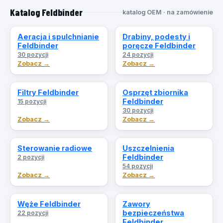
Katalog Feldbinder
katalog OEM · na zamówienie
Aeracja i spulchnianie
Drabiny, podesty i
Feldbinder
poręcze Feldbinder
30 pozycji
24 pozycji
Zobacz →
Zobacz →
Filtry Feldbinder
Osprzęt zbiornika
Feldbinder
15 pozycji
30 pozycji
Zobacz →
Zobacz →
Sterowanie radiowe
Uszczelnienia
Feldbinder
2 pozycji
54 pozycji
Zobacz →
Zobacz →
Węże Feldbinder
Zawory
bezpieczeństwa
22 pozycji
Feldbinder