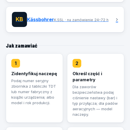
KB
›
Kässbohrer
K.SSL · na zamówienie 24–72 h
Jak zamawiać
1
2
Zidentyfikuj naczepę
Określ część i
parametry
Podaj numer seryjny
zbiornika z tabliczki TDT
Dla zaworów
lub numer fabryczny z
bezpieczeństwa podaj
książki urządzenia; albo
ciśnienie nastawy (bar) i
model i rok produkcji.
typ przyłącza; dla padów
aeracyjnych — model
naczepy.