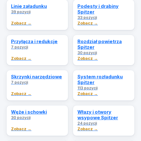
Linie załadunku
Podesty i drabiny
Spitzer
39 pozycji
33 pozycji
Zobacz →
Zobacz →
Przyłącza i redukcje
Rozdział powietrza
Spitzer
7 pozycji
30 pozycji
Zobacz →
Zobacz →
Skrzynki narzędziowe
System rozładunku
Spitzer
7 pozycji
113 pozycji
Zobacz →
Zobacz →
Węże i schowki
Włazy i otwory
wsypowe Spitzer
30 pozycji
24 pozycji
Zobacz →
Zobacz →