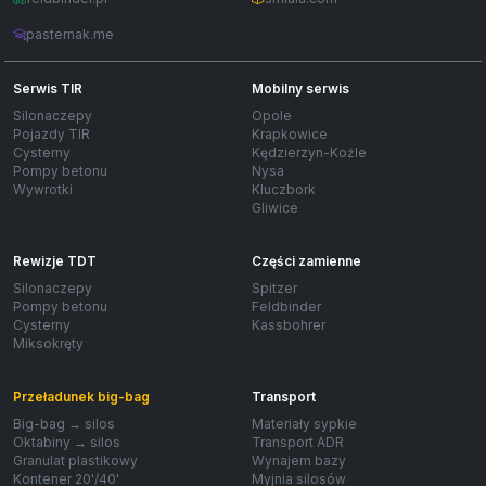
pasternak.me
Serwis TIR
Mobilny serwis
Silonaczepy
Opole
Pojazdy TIR
Krapkowice
Cysterny
Kędzierzyn-Koźle
Pompy betonu
Nysa
Wywrotki
Kluczbork
Gliwice
Rewizje TDT
Części zamienne
Silonaczepy
Spitzer
Pompy betonu
Feldbinder
Cysterny
Kassbohrer
Miksokręty
Przeładunek big-bag
Transport
Big-bag → silos
Materiały sypkie
Oktabiny → silos
Transport ADR
Granulat plastikowy
Wynajem bazy
Kontener 20'/40'
Myjnia silosów