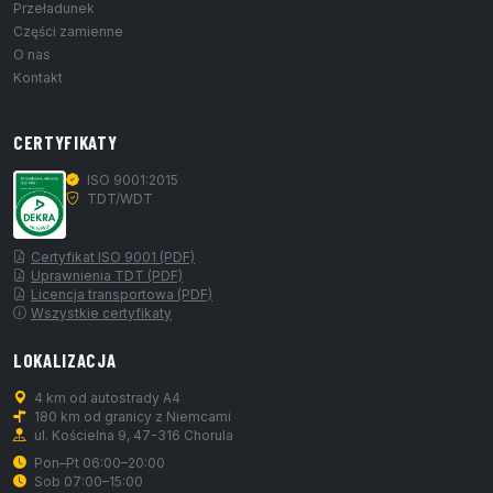
Przeładunek
Części zamienne
O nas
Kontakt
CERTYFIKATY
ISO 9001:2015
TDT/WDT
Certyfikat ISO 9001 (PDF)
Uprawnienia TDT (PDF)
Licencja transportowa (PDF)
Wszystkie certyfikaty
LOKALIZACJA
4 km od autostrady A4
180 km od granicy z Niemcami
ul. Kościelna 9, 47-316 Chorula
Pon–Pt 06:00–20:00
Sob 07:00–15:00