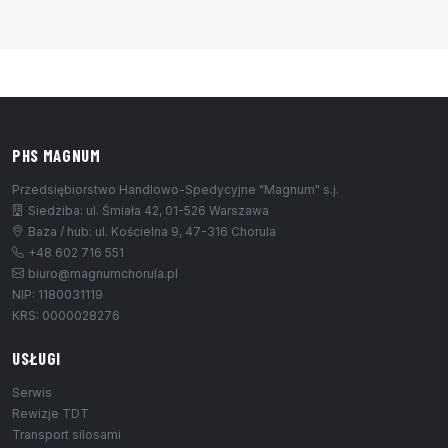
PHS MAGNUM
Przedsiębiorstwo Handlowo-Spedycyjne "Magnum" s.j.
Siedziba: ul. Śmiała 42, 01-526 Warszawa
Baza / hub: ul. Kościelna 9, 47-316 Chorula
+48 602 716 551
biuro@magnumchorula.pl
NIP: 1180031119
KRS: 0000028276
USŁUGI
Serwis
Rewizje TDT
Transport silosami