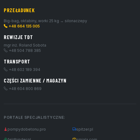
PRZEŁADUNEK
Big-bag, oktabiny, worki 25 kg → silonaczepy
+48 664 135 005
REWIZJE TDT
mgr inż. Roland Sobota
+48 504 788 385
TRANSPORT
+48 602 189 394
CZĘŚCI ZAMIENNE / MAGAZYN
+48 604 800 869
PORTALE SPECJALISTYCZNE:
pompydobetonu.pro
spitzer.pl
feldbinder.pl
smiala.com