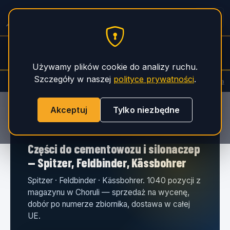
PHS Magnum
→
Używamy plików cookie do analizy ruchu.
Szczegóły w naszej
polityce prywatności
.
Wszystkie
System Storz i połączenia
Zawory i armatura
Akceptuj
Tylko niezbędne
PHS Magnum
›
Części zamienne
Części do cementowozu i silonaczep
— Spitzer, Feldbinder, Kässbohrer
Spitzer · Feldbinder · Kässbohrer. 1040 pozycji z
magazynu w Choruli — sprzedaż na wycenę,
dobór po numerze zbiornika, dostawa w całej
UE.