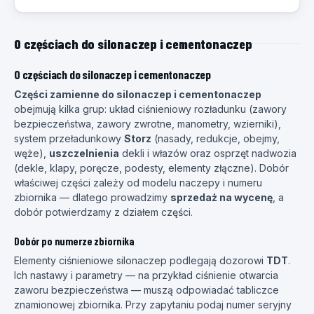
O częściach do silonaczep i cementonaczep
O częściach do silonaczep i cementonaczep
Części zamienne do silonaczep i cementonaczep
obejmują kilka grup: układ ciśnieniowy rozładunku (zawory
bezpieczeństwa, zawory zwrotne, manometry, wzierniki),
system przeładunkowy
Storz
(nasady, redukcje, obejmy,
węże),
uszczelnienia
dekli i włazów oraz osprzęt nadwozia
(dekle, klapy, poręcze, podesty, elementy złączne). Dobór
właściwej części zależy od modelu naczepy i numeru
zbiornika — dlatego prowadzimy
sprzedaż na wycenę
, a
dobór potwierdzamy z działem części.
Dobór po numerze zbiornika
Elementy ciśnieniowe silonaczep podlegają dozorowi
TDT
.
Ich nastawy i parametry — na przykład ciśnienie otwarcia
zaworu bezpieczeństwa — muszą odpowiadać tabliczce
znamionowej zbiornika. Przy zapytaniu podaj numer seryjny