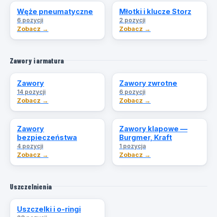
Węże pneumatyczne
Młotki i klucze Storz
6 pozycji
2 pozycji
Zobacz →
Zobacz →
Zawory i armatura
Zawory
Zawory zwrotne
14 pozycji
6 pozycji
Zobacz →
Zobacz →
Zawory
Zawory klapowe —
bezpieczeństwa
Burgmer, Kraft
4 pozycji
1 pozycja
Zobacz →
Zobacz →
Uszczelnienia
Uszczelki i o-ringi