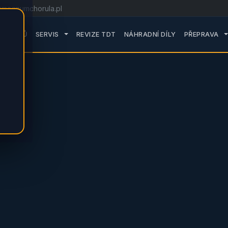
@magnumchorula.pl
ROZWIŃ PODMENU SERVIS
R
DOMŮ
SERVIS
REVIZE TDT
NÁHRADNÍ DÍLY
PŘEPRAVA