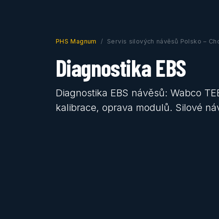
PHS Magnum
Servis silových návěsů Polsko – C
Diagnostika EBS
Diagnostika EBS návěsů: Wabco TE
kalibrace, oprava modulů. Silové 