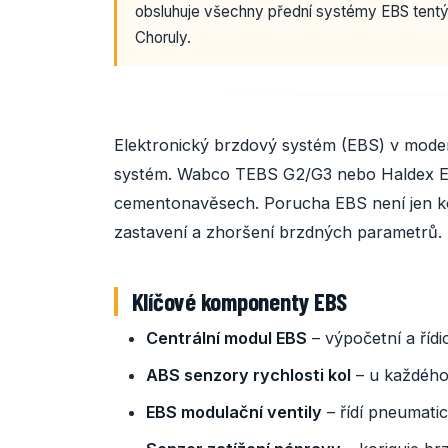
obsluhuje všechny přední systémy EBS tentý
Choruly.
Elektronický brzdový systém (EBS) v mode
systém. Wabco TEBS G2/G3 nebo Haldex EB
cementonavěsech. Porucha EBS není jen kont
zastavení a zhoršení brzdných parametrů.
Klíčové komponenty EBS
Centrální modul EBS
– výpočetní a řídi
ABS senzory rychlosti kol
– u každého
EBS modulační ventily
– řídí pneumatic