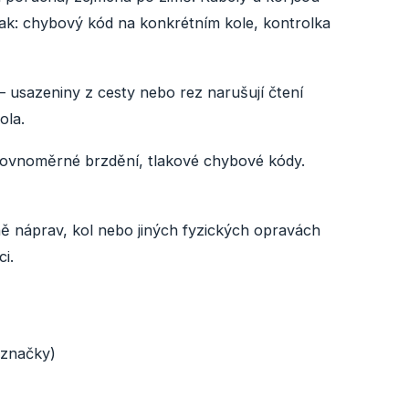
k: chybový kód na konkrétním kole, kontrolka
– usazeniny z cesty nebo rez narušují čtení
ola.
rovnoměrné brzdění, tlakové chybové kódy.
ě náprav, kol nebo jiných fyzických opravách
i.
 značky)