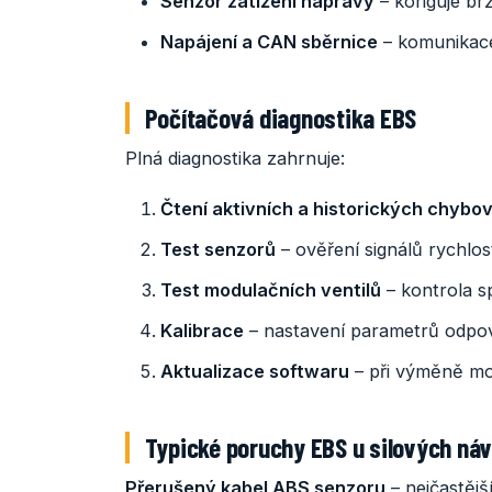
Senzor zatížení nápravy
– koriguje br
Napájení a CAN sběrnice
– komunikace
Počítačová diagnostika EBS
Plná diagnostika zahrnuje:
Čtení aktivních a historických chybo
Test senzorů
– ověření signálů rychlost
Test modulačních ventilů
– kontrola s
Kalibrace
– nastavení parametrů odpoví
Aktualizace softwaru
– při výměně m
Typické poruchy EBS u silových ná
Přerušený kabel ABS senzoru
– nejčastějš