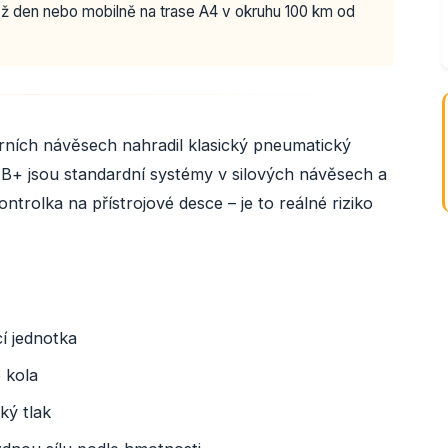
ž den nebo mobilně na trase A4 v okruhu 100 km od
rních návěsech nahradil klasický pneumatický
+ jsou standardní systémy v silových návěsech a
rolka na přístrojové desce – je to reálné riziko
cí jednotka
 kola
ký tlak