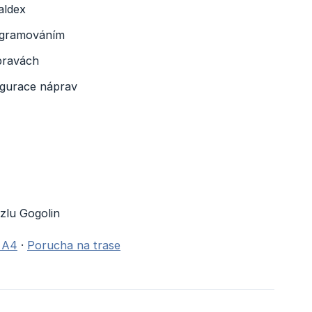
aldex
ogramováním
pravách
igurace náprav
uzlu Gogolin
s A4
·
Porucha na trase