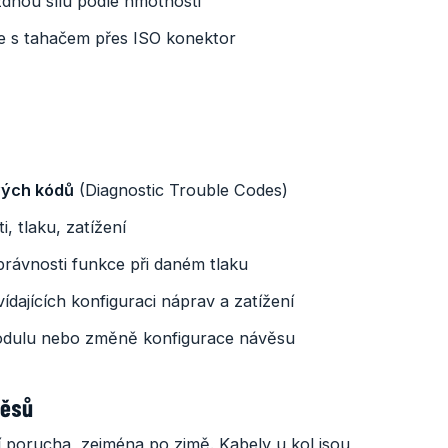
zdnou sílu podle hmotnosti
 s tahačem přes ISO konektor
vých kódů
(Diagnostic Trouble Codes)
i, tlaku, zatížení
právnosti funkce při daném tlaku
dajících konfiguraci náprav a zatížení
odulu nebo změně konfigurace návěsu
věsů
í porucha, zejména po zimě. Kabely u kol jsou