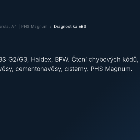
horula, A4 | PHS Magnum
Diagnostika EBS
BS G2/G3, Haldex, BPW. Čtení chybových kódů,
návěsy, cementonavěsy, cisterny. PHS Magnum.