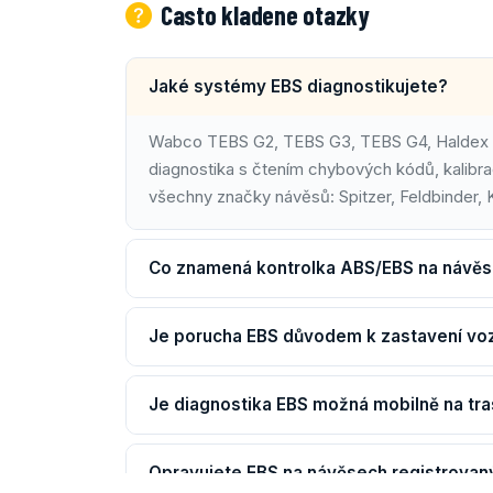
Casto kladene otazky
Jaké systémy EBS diagnostikujete?
Wabco TEBS G2, TEBS G3, TEBS G4, Haldex 
diagnostika s čtením chybových kódů, kalib
všechny značky návěsů: Spitzer, Feldbinder, 
Co znamená kontrolka ABS/EBS na návě
Je porucha EBS důvodem k zastavení vo
Je diagnostika EBS možná mobilně na tr
Opravujete EBS na návěsech registrovan