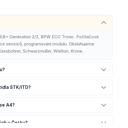
EB+ Generation 2/3, BPW ECO Tronic. Počítačová
race senzorů, programování modulu. Obsluhujeme
Kassbohrer, Schwarzmüller, Wielton, Krone.
su?
zidla STK/ITD?
ase A4?
ých v Česku?