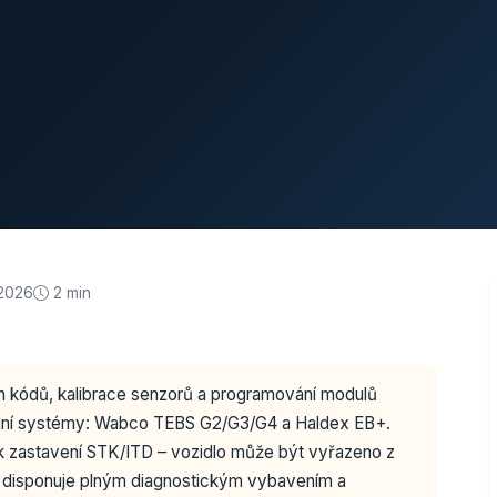
.2026
2 min
h kódů, kalibrace senzorů a programování modulů
dní systémy: Wabco TEBS G2/G3/G4 a Haldex EB+.
 k zastavení STK/ITD – vozidlo může být vyřazeno z
disponuje plným diagnostickým vybavením a