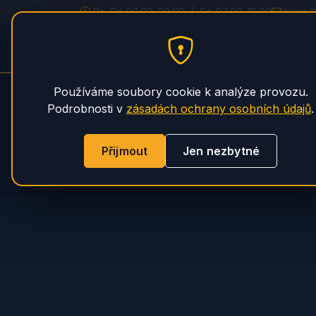
Po–Pá 06:00–20:00 | So 07:00–15:00
biuro
PHS Magnum
Používáme soubory cookie k analýze provozu.
Podrobnosti v
zásadách ochrany osobních údajů
.
Přijmout
Jen nezbytné