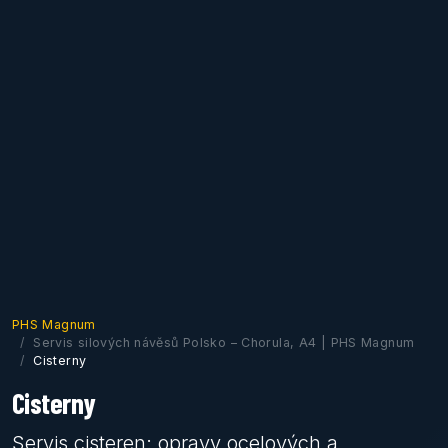
PHS Magnum
Servis silových návěsů Polsko – Chorula, A4 | PHS Magnum
Cisterny
Cisterny
Servis cisteren: opravy ocelových a