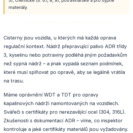
3), chemické (tř. 6.1, 8, 9), potravinářské a pro sypné
materiály.
Cisterny jsou vozidla, u kterých má každá oprava
regulační kontext. Nádrž přepravující palivo ADR třídy
3, kyselinu nebo potraviny podléhá jiným požadavkům
než sypná nádrž – a jinak vypadá seznam podmínek,
které musí splňovat po opravě, aby se legálně vrátila
na trasu.
Máme oprávnění WDT a TDT pro opravy
kapalinových nádrží namontovaných na vozidlech.
Svářeči s certifikáty pro nerezavějící ocel (304, 316L).
Zkušenosti s dokumentací ADR – víme, co inspektor
kontroluje a jaké certifikáty materiálů jsou vyžadovány.