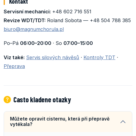
Kontakt
Servisní mechanici:
+48 602 716 551
Revize WDT/TDT:
Roland Sobota — +48 504 788 385
biuro@magnumchorula.pl
Po–Pá
06:00–20:00
· So
07:00–15:00
Viz také:
Servis silových návěsů
·
Kontroly TDT
·
Přeprava
Casto kladene otazky
Můžete opravit cisternu, která při přepravě
vytékala?