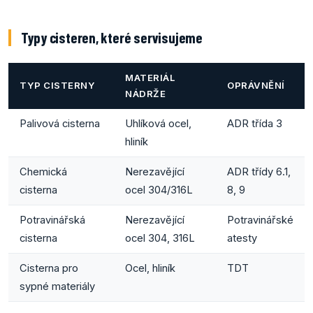
Typy cisteren, které servisujeme
MATERIÁL
TYP CISTERNY
OPRÁVNĚNÍ
NÁDRŽE
Palivová cisterna
Uhlíková ocel,
ADR třída 3
hliník
Chemická
Nerezavějící
ADR třídy 6.1,
cisterna
ocel 304/316L
8, 9
Potravinářská
Nerezavějící
Potravinářské
cisterna
ocel 304, 316L
atesty
Cisterna pro
Ocel, hliník
TDT
sypné materiály