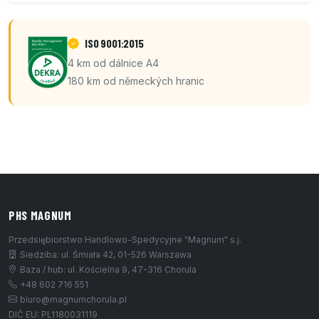
ISO 9001:2015
4 km od dálnice A4
180 km od německých hranic
PHS MAGNUM
Przedsiębiorstwo Handlowo-Spedycyjne "Magnum" s.j.
Siedziba: ul. Śmiała 42, 01-526 Warszawa
Baza / hub: ul. Kościelna 9, 47-316 Chorula
+48 602 716 551
biuro@magnumchorula.pl
DIČ EU: PL1180031119