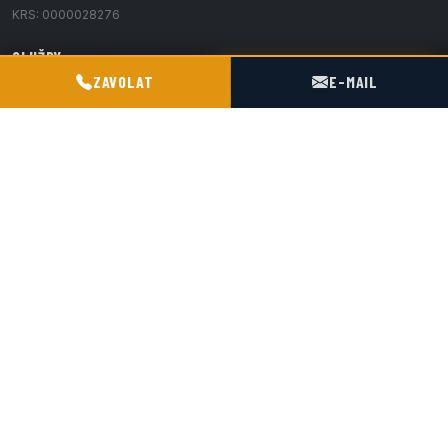
KRS: 0000028276
SLUŽBY
POGOTOWIE TECHNICZNE TIR & SILO
ZAVOLAT
E-MAIL
Servis
Revize TDT
Přeprava
Překládka
Náhradní díly
Kontakt
CERTIFIKACE
ISO 9001:2015
TDT/WDT
ISO 9001 Certificate (PDF, EN)
LOKALITA
4 km od dálnice A4