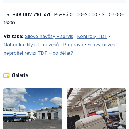
Tel: +48 602 716 551
· Po–Pá 06:00–20:00 · So 07:00–
15:00
Viz také:
Silové návěsy – servis
·
Kontroly TDT
·
Náhradní díly silo návěsů
·
Přeprava
·
Silový návěs
neprošel revizí TDT – co dělat?
Galerie