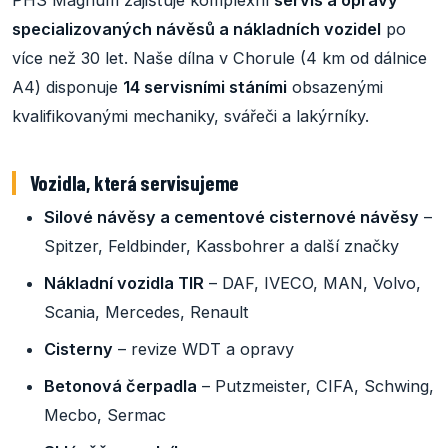
PHS Magnum zajišťuje komplexní
servis a opravy
specializovaných návěsů a nákladních vozidel
po
více než 30 let. Naše dílna v Chorule (4 km od dálnice
A4) disponuje
14 servisními stáními
obsazenými
kvalifikovanými mechaniky, svářeči a lakýrníky.
Vozidla, která servisujeme
Silové návěsy a cementové cisternové návěsy
–
Spitzer, Feldbinder, Kassbohrer a další značky
Nákladní vozidla TIR
– DAF, IVECO, MAN, Volvo,
Scania, Mercedes, Renault
Cisterny
– revize WDT a opravy
Betonová čerpadla
– Putzmeister, CIFA, Schwing,
Mecbo, Sermac