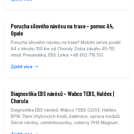
Porucha silového návěsu na trase – pomoc A4,
Opole
Porucha silového návěsu na trase? Mobilní servis podél
A4 v okruhu 100 km od Choruly. Doba zásahu 45–110
minut. Pneumatika, EBS. Linka: +48 602 716 551.
Zjistit více
Diagnostika EBS návěsů – Wabco TEBS, Haldex |
Chorula
Diagnostika EBS návěsů: Wabco TEBS G2/G3, Haldex,
BPW. Čtení chybových kódů, kalibrace, oprava modulů.
Silové návěsy, cementonavěsy, cisterny. PHS Magnum.