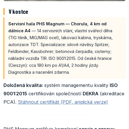
V kostce
Servisní hala PHS Magnum — Chorula, 4 km od
dálnice A4
— 14 servisních stání, vlastní svářecí dílna
(TIG hliník, MIG/MAG ocel), lakovací kabina, tryskárna,
autorizace TDT. Specializace: silové návěsy Spitzer,
Feldbinder, Kassbohrer; betonová čerpadla; cisterny;
nákladní vozidla TIR. ISO 9001:2015. Od české hranice
(Cieszyn): cca 180 km po A1/A4, 2 hodiny jízdy.
Diagnostika a nacenění zdarma.
Doložená kvalita:
systém managementu kvality
ISO
9001:2015
certifikován společností
DEKRA
(akreditace
PCA).
Stáhnout certifikát (PDF, anglická verze)