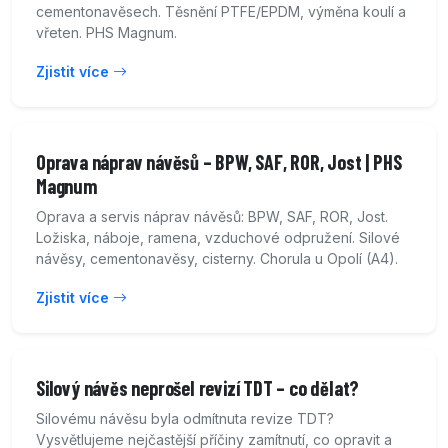
cementonavěsech. Těsnění PTFE/EPDM, výměna koulí a
vřeten. PHS Magnum.
Zjistit více
Oprava náprav návěsů – BPW, SAF, ROR, Jost | PHS
Magnum
Oprava a servis náprav návěsů: BPW, SAF, ROR, Jost.
Ložiska, náboje, ramena, vzduchové odpružení. Silové
návěsy, cementonavěsy, cisterny. Chorula u Opolí (A4).
Zjistit více
Silový návěs neprošel revizí TDT – co dělat?
Silovému návěsu byla odmítnuta revize TDT?
Vysvětlujeme nejčastější příčiny zamítnutí, co opravit a