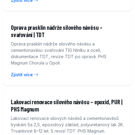
Zjistit více
Oprava prasklin nádrže silového návěsu –
svařování | TDT
Oprava prasklin nádrže silového návěsu a
cementonavěsu: svařování TIG hliníku a oceli,
dokumentace TDT, revize TDT po opravě. PHS
Magnum Chorula u Opolí.
Zjistit více
Lakovací renovace silového návěsu – epoxid, PUR |
PHS Magnum
Lakovací renovace silových návěsů a cementonavěsů:
tryskání Sa 2,5, epoxidový základ, polyuretanový lak 2K.
Trvanlivost 8–12 let. S revizí TDT. PHS Magnum.