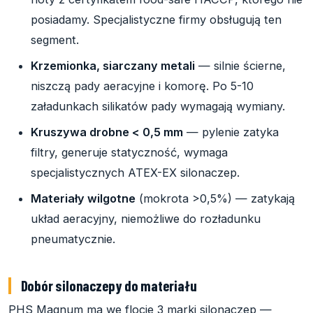
posiadamy. Specjalistyczne firmy obsługują ten
segment.
Krzemionka, siarczany metali
— silnie ścierne,
niszczą pady aeracyjne i komorę. Po 5-10
załadunkach silikatów pady wymagają wymiany.
Kruszywa drobne < 0,5 mm
— pylenie zatyka
filtry, generuje statyczność, wymaga
specjalistycznych ATEX-EX silonaczep.
Materiały wilgotne
(mokrota >0,5%) — zatykają
układ aeracyjny, niemożliwe do rozładunku
pneumatycznie.
Dobór silonaczepy do materiału
PHS Magnum ma we flocie 3 marki silonaczep —