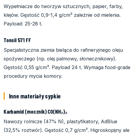
Wypełniacze do tworzyw sztucznych, papier, farby,
klejów. Gęstość 0,9-1,4 g/cm³ zależnie od mielenia.
Payload: 25-28 t.
Tonsil 571 FF
Specjalistyczna ziemia bieląca do rafineryjnego oleju
spożywczego (np. olej palmowy, słonecznikowy).
Gęstość 0,55 g/cm³. Payload 24 t. Wymaga food-grade
procedury mycia komory.
Inne materiały sypkie
Karbamid (mocznik) CO(NH₂)₂
Nawozy rolnicze (47% N), plastyfikatory, AdBlue
(32,5% roztwór). Gęstość 0,7 g/cm³. Higroskopijny ale