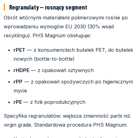
Regranulaty — rosnący segment
Obrót wtórnymi materiałami polimerowymi rośnie po
wprowadzeniu wymogów EU 2030 (30% wsad
recyklingu). PHS Magnum obsługuje:
rPET
— z konsumenckich butelek PET, do butelek
nowych (bottle-to-bottle)
rHDPE
— z opakowań sztywnych
rPP
— z opakowań spożywczych po higienicznym
mycie
rPE
— z folii poprodukcyjnych
Specyfika regranulatów: większa zmienność partii niż
virgin grade. Standardowa procedura PHS Magnum: