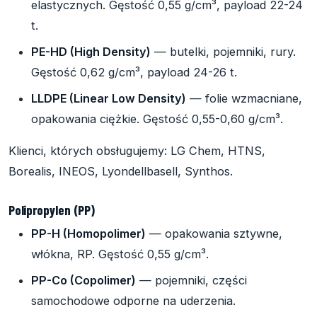
elastycznych. Gęstość 0,55 g/cm³, payload 22-24
t.
PE-HD (High Density)
— butelki, pojemniki, rury.
Gęstość 0,62 g/cm³, payload 24-26 t.
LLDPE (Linear Low Density)
— folie wzmacniane,
opakowania ciężkie. Gęstość 0,55-0,60 g/cm³.
Klienci, których obsługujemy: LG Chem, HTNS,
Borealis, INEOS, Lyondellbasell, Synthos.
Polipropylen (PP)
PP-H (Homopolimer)
— opakowania sztywne,
włókna, RP. Gęstość 0,55 g/cm³.
PP-Co (Copolimer)
— pojemniki, części
samochodowe odporne na uderzenia.