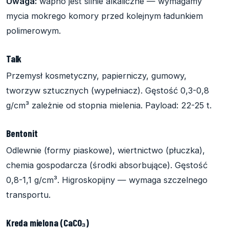
Uwaga:
wapno jest silnie alkaliczne — wymagamy
mycia mokrego komory przed kolejnym ładunkiem
polimerowym.
Talk
Przemysł kosmetyczny, papierniczy, gumowy,
tworzyw sztucznych (wypełniacz). Gęstość 0,3-0,8
g/cm³ zależnie od stopnia mielenia. Payload: 22-25 t.
Bentonit
Odlewnie (formy piaskowe), wiertnictwo (płuczka),
chemia gospodarcza (środki absorbujące). Gęstość
0,8-1,1 g/cm³. Higroskopijny — wymaga szczelnego
transportu.
Kreda mielona (CaCO₃)