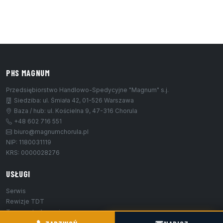
PHS MAGNUM
Przedsiębiorstwo Handlowo-Spedycyjne "Magnum" s.j.
Siedziba: ul. Śmiała 42, 01-526 Warszawa
Baza / hub: ul. Kościelna 9, 47-316 Chorula
+48 602 716 551
biuro@magnumchorula.pl
NIP: 1180031119
KRS: 0000028276
USŁUGI
Serwis
Rewizje TDT
Transport silosami
POGOTOWIE TECHNICZNE TIR & SILO
Przeładunek