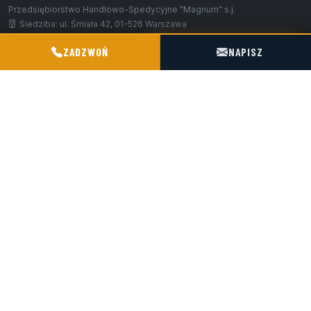
Przedsiębiorstwo Handlowo-Spedycyjne "Magnum" s.j.
Siedziba: ul. Śmiała 42, 01-526 Warszawa
Baza / hub: ul. Kościelna 9, 47-316 Chorula
POGOTOWIE TECHNICZNE TIR & SILO
ZADZWOŃ
NAPISZ
+48 602 716 551
biuro@magnumchorula.pl
NIP: 1180031119
KRS: 0000028276
USŁUGI
Serwis
Rewizje TDT
Transport silosami
Przeładunek
Części zamienne
O nas
Kontakt
CERTYFIKATY
ISO 9001:2015