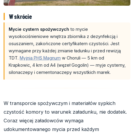
W skrócie
Mycie cystern spożywczych
to mycie
wysokociśnieniowe wnętrza zbiornika z dezynfekcją i
osuszaniem, zakończone certyfikatem czystości. Jest
wymagane przy każdej zmianie ładunku i przed rewizją
TDT.
Myjnia PHS Magnum
w Choruli — 5 km od
Krapkowic, 4 km od A4 (węzeł Gogolin) — myje cysterny,
silonaczepy i cementonaczepy wszystkich marek.
W transporcie spożywczym i materiałów sypkich
czystość komory to warunek załadunku, nie dodatek.
Coraz więcej załadowców wymaga
udokumentowanego mycia przed każdym