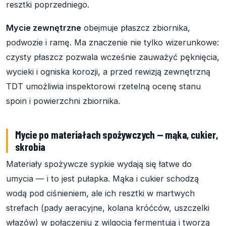
resztki poprzedniego.
Mycie zewnętrzne
obejmuje płaszcz zbiornika,
podwozie i ramę. Ma znaczenie nie tylko wizerunkowe:
czysty płaszcz pozwala wcześnie zauważyć pęknięcia,
wycieki i ogniska korozji, a przed rewizją zewnętrzną
TDT umożliwia inspektorowi rzetelną ocenę stanu
spoin i powierzchni zbiornika.
Mycie po materiałach spożywczych — mąka, cukier,
skrobia
Materiały spożywcze sypkie wydają się łatwe do
umycia — i to jest pułapka. Mąka i cukier schodzą
wodą pod ciśnieniem, ale ich resztki w martwych
strefach (pady aeracyjne, kolana króćców, uszczelki
włazów) w połączeniu z wilgocią fermentują i tworzą