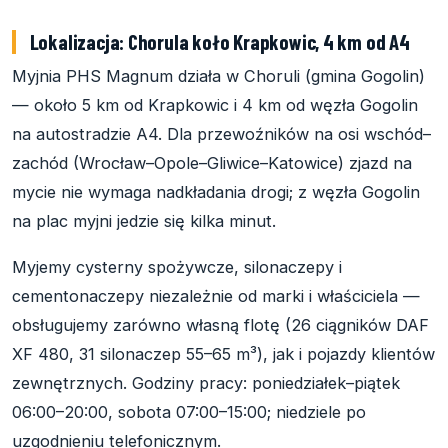
Lokalizacja: Chorula koło Krapkowic, 4 km od A4
Myjnia PHS Magnum działa w Choruli (gmina Gogolin)
— około 5 km od Krapkowic i 4 km od węzła Gogolin
na autostradzie A4. Dla przewoźników na osi wschód–
zachód (Wrocław–Opole–Gliwice–Katowice) zjazd na
mycie nie wymaga nadkładania drogi; z węzła Gogolin
na plac myjni jedzie się kilka minut.
Myjemy cysterny spożywcze, silonaczepy i
cementonaczepy niezależnie od marki i właściciela —
obsługujemy zarówno własną flotę (26 ciągników DAF
XF 480, 31 silonaczep 55–65 m³), jak i pojazdy klientów
zewnętrznych. Godziny pracy: poniedziałek–piątek
06:00–20:00, sobota 07:00–15:00; niedziele po
uzgodnieniu telefonicznym.