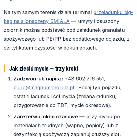
Na tym samym terenie działa terminal
przeładunku big-
bag na silonaczepy SMIALA
— umyty i osuszony
zbiornik można podstawić pod załadunek granulatu
spożywczego lub PE/PP bez dodatkowego dojazdu, z
certyfikatem czystości w dokumentach.
Jak zlecić mycie — trzy kroki
Zadzwoń lub napisz:
+48 602 716 551,
biuro@magnumchorula.pl
. Podaj typ pojazdu,
ostatni ładunek i cel mycia (zmiana ładunku,
przygotowanie do TDT, mycie okresowe).
Zarezerwuj okno czasowe
— przy myciu po
materiałach trudnych (wapno, popioły) lub z
dezynfekcją spożywczą zaplanuj dłuższy slot.