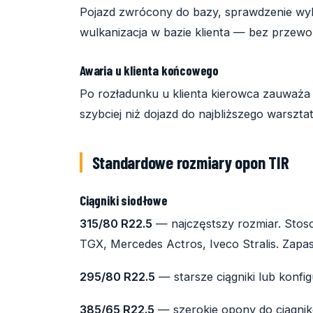
Pojazd zwrócony do bazy, sprawdzenie wy
wulkanizacja w bazie klienta — bez przewo
Awaria u klienta końcowego
Po rozładunku u klienta kierowca zauważa 
szybciej niż dojazd do najbliższego warsztat
Standardowe rozmiary opon TIR
Ciągniki siodłowe
315/80 R22.5
— najczęstszy rozmiar. Sto
TGX, Mercedes Actros, Iveco Stralis. Za
295/80 R22.5
— starsze ciągniki lub konfi
385/65 R22.5
— szerokie opony do ciągnikó