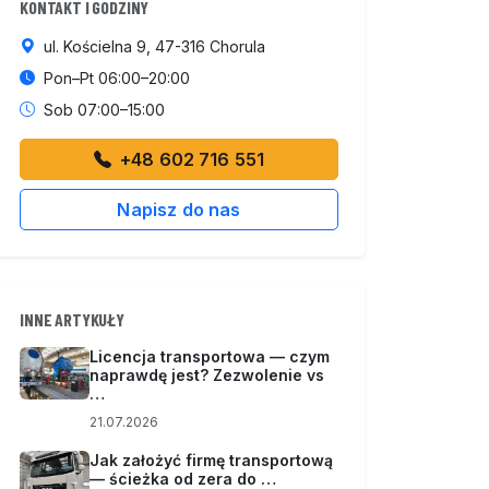
KONTAKT I GODZINY
ul. Kościelna 9, 47-316 Chorula
Pon–Pt 06:00–20:00
Sob 07:00–15:00
+48 602 716 551
Napisz do nas
INNE ARTYKUŁY
Licencja transportowa — czym
naprawdę jest? Zezwolenie vs
…
21.07.2026
Jak założyć firmę transportową
— ścieżka od zera do …