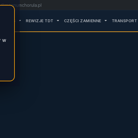
o@magnumchorula.pl
ROZWIŃ PODMENU SERWIS
ROZWIŃ PODMENU REWIZJE TDT
ROZWIŃ PODMEN
SERWIS
REWIZJE TDT
CZĘŚCI ZAMIENNE
TRANSPORT 
y w