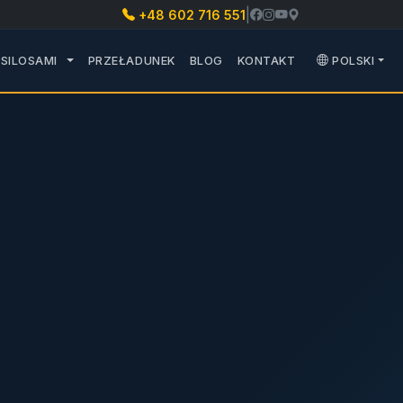
|
+48 602 716 551
U CZĘŚCI ZAMIENNE
ROZWIŃ PODMENU TRANSPORT SILOSAMI
SILOSAMI
PRZEŁADUNEK
BLOG
KONTAKT
POLSKI