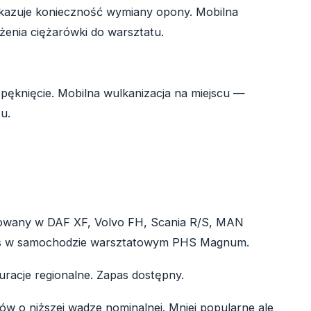
kazuje konieczność wymiany opony. Mobilna
żenia ciężarówki do warsztatu.
pęknięcie. Mobilna wulkanizacja na miejscu —
u.
sowany w DAF XF, Volvo FH, Scania R/S, MAN
pas w samochodzie warsztatowym PHS Magnum.
guracje regionalne. Zapas dostępny.
w o niższej wadze nominalnej. Mniej popularne ale