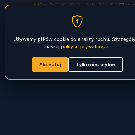
Pon–Pt 06:00–20:00 | Sob 07:00–15:00
biur
PHS Magnum
STRONA GŁÓWNA
Używamy plików cookie do analizy ruchu. Szczegół
naszej
polityce prywatności
.
Akceptuj
Tylko niezbędne